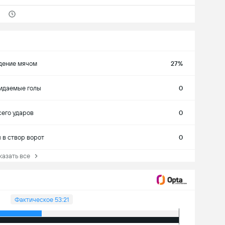
дение мячом
27%
идаемые голы
0
сего ударов
0
 в створ ворот
0
зать все
Фактическое 53:21