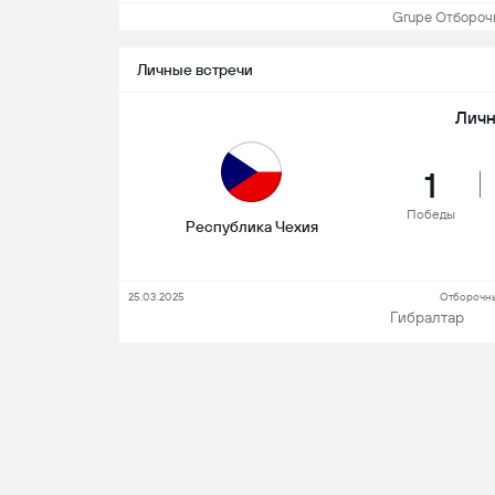
Grupe Отборочн
Личные встречи
Личн
1
Победы
Республика Чехия
25.03.2025
Отборочны
Гибралтар
Пока
Ключевые игроки
Нападающий
По