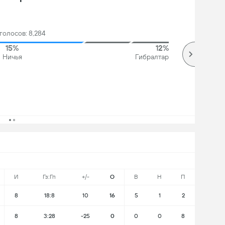
голосов: 8,284
15%
12%
Ничья
Гибралтар
И
Гз:Гп
+/-
О
В
Н
П
8
18:8
10
16
5
1
2
8
3:28
-25
0
0
0
8