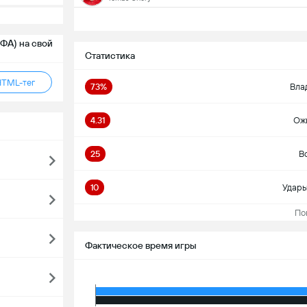
ФА) на свой
Статистика
HTML-тег
73%
Вла
4.31
Ож
25
В
10
Удары
Пока
Фактическое время игры