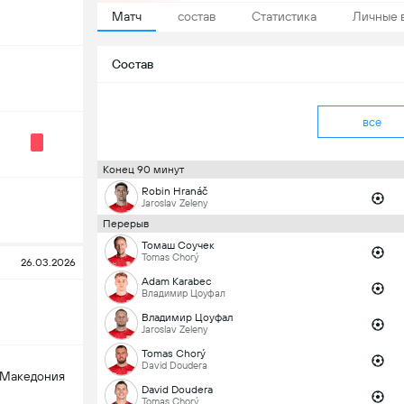
Матч
состав
Статистика
Личные 
Состав
все
Конец 90 минут
Robin Hranáč
Jaroslav Zeleny
Перерыв
Томаш Соучек
Tomas Chorý
26.03.2026
Adam Karabec
Владимир Цоуфал
Владимир Цоуфал
Jaroslav Zeleny
Tomas Chorý
David Doudera
 Македония
David Doudera
Tomas Chorý