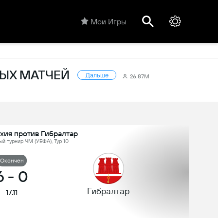
Мои Игры
НЫХ МАТЧЕЙ
Дальше
26.87M
хия против Гибралтар
й турнир ЧМ (УЕФА), Тур 10
Oкончен
6
-
0
Гибралтар
17.11