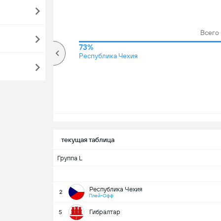
Всего 
67%
73%
Более
Республика Чехия
текущая таблица
Группа L
Республика Чехия
2
Плей-Офф
Гибралтар
5