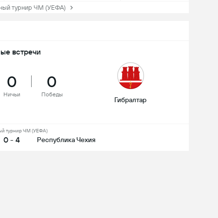
ый турнир ЧМ (УЕФА)
ые встречи
0
0
Ничьи
Победы
Гибралтар
й турнир ЧМ (УЕФА)
0 - 4
Республика Чехия
зать все
лузащитник
Защитник