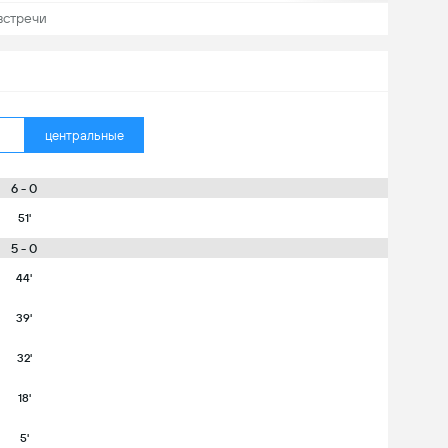
встречи
центральные
6 - 0
51'
5 - 0
44'
39'
32'
18'
5'