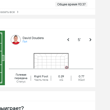
Общее время 93:37
зать все
David Doudera
5'
Гол
Голевая
Right Foot
0.29
0.77
передача
Часть тела
xG
XGot
Статус
выиграет?