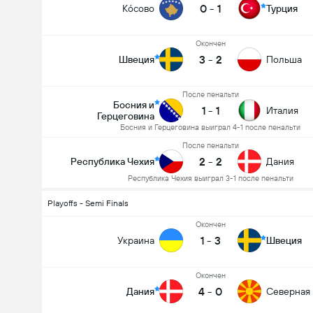
0
-
1
Ко́сово
Турция
Oкончен
3
-
2
Швеция
Польша
После пенальти
Босния и
1
-
1
Италия
Герцеговина
Босния и Герцеговина выиграл 4-1 после пенальти
После пенальти
2
-
2
Республика Чехия
Дания
Республика Чехия выиграл 3-1 после пенальти
Playoffs - Semi Finals
Oкончен
1
-
3
Украина
Швеция
Oкончен
4
-
0
Дания
Северная