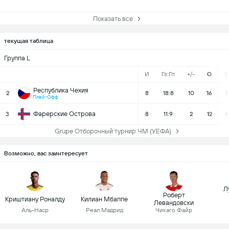
Показать все
текущая таблица
Группа L
И
Гз:Гп
+/-
О
В
Республика Чехия
2
8
18:8
10
16
5
Плей-Офф
Фарерские Острова
3
8
11:9
2
12
4
Grupe Отборочный турнир ЧМ (УЕФА)
Возможно, вас заинтересует
Л
Роберт
Криштиану Роналду
Килиан Мбаппе
Левандовски
Аль-Наср
Реал Мадрид
Чикаго Файр