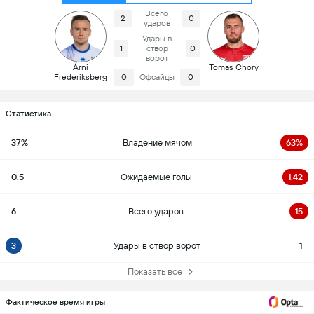
Всего
2
0
ударов
Удары в
1
створ
0
ворот
Árni
Tomas Chorý
Frederiksberg
0
Офсайды
0
Статистика
37%
Владение мячом
63%
0.5
Ожидаемые голы
1.42
6
Всего ударов
15
3
Удары в створ ворот
1
Показать все
Фактическое время игры