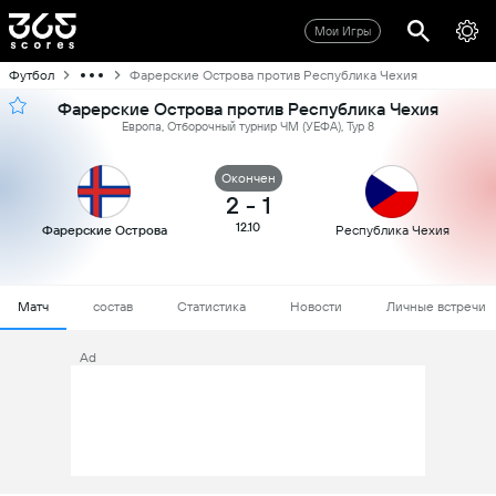
Мои Игры
Футбол
Фарерские Острова против Республика Чехия
Фарерские Острова против Республика Чехия
Европа, Отборочный турнир ЧМ (УЕФА), Тур 8
Oкончен
2
-
1
12.10
Фарерские Острова
Республика Чехия
Матч
состав
Статистика
Новости
Личные встречи
Ad