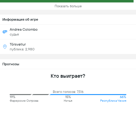
Показать больше
Информация об игре
Andrea Colombo
судья
Tórsvøllur
публика: 2,980
Прогнозы
Кто выиграет?
Всего голосов: 7,516
19%
15%
66%
Фарерские Острова
Ничья
Республика Чехия