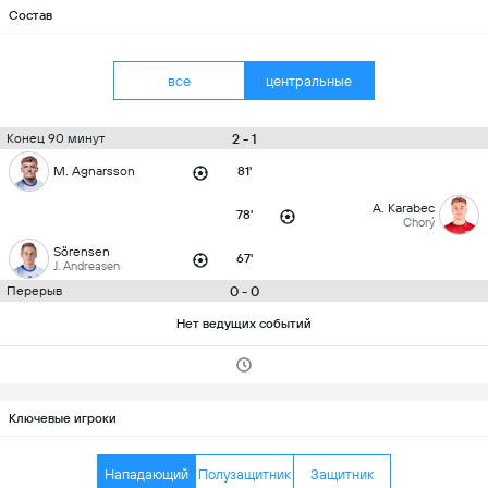
Состав
все
центральные
2 - 1
Конец 90 минут
M. Agnarsson
81'
A. Karabec
78'
Chorý
Sörensen
67'
J. Andreasen
0 - 0
Перерыв
Нет ведущих событий
Ключевые игроки
Нападающий
Полузащитник
Защитник