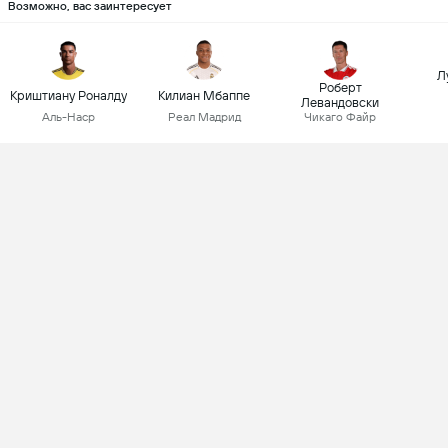
Возможно, вас заинтересует
Л
Роберт
Криштиану Роналду
Килиан Мбаппе
Левандовски
Аль-Наср
Реал Мадрид
Чикаго Файр