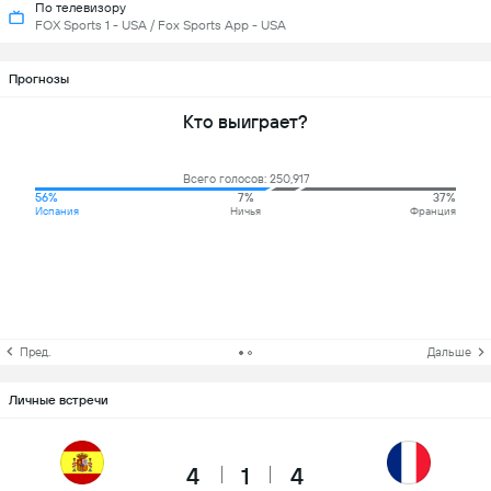
По телевизору
FOX Sports 1 - USA / Fox Sports App - USA
Прогнозы
Кто выиграет?
Всего голосов: 250,917
56%
7%
37%
Испания
Ничья
Франция
Пред.
Дальше
Личные встречи
4
1
4