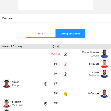
Состав
все
центральные
5 - 4
Конец 90 минут
Коло Муани
90' + 3
Шерки
84'
Вивиан
Шерки
79'
Мбаппе
Ямал
67'
Порро
59'
Мбаппе
Педри
55'
Уильямс