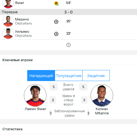
Ямал
54'
2 - 0
Перерыв
Мерино
25'
Оярсабаль
Уильямс
22'
Оярсабаль
Ключевые игроки
Нападающий
Полузащитник
Защитник
Всего
5
5
ударов
Удары в
2
створ
3
ворот
Ламин Ямал
Килиан
Заблокированные
3
2
Мбаппе
удары
Статистика