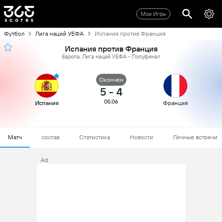
Мои Игры
Футбол
Лига наций УЕФА
Испания против Франция
Испания против Франция
Европа, Лига наций УЕФА - Полуфинал
Oкончен
5
-
4
05.06
Испания
Франция
Матч
состав
Статистика
Новости
Личные встречи
Ad