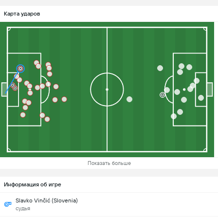
Карта ударов
Показать больше
Информация об игре
Slavko Vinčić (Slovenia)
судья