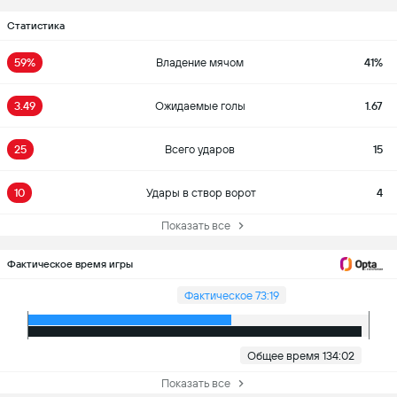
Статистика
59%
Владение мячом
41%
3.49
Ожидаемые голы
1.67
25
Всего ударов
15
10
Удары в створ ворот
4
Показать все
Фактическое время игры
Фактическое 73:19
Общее время 134:02
Показать все