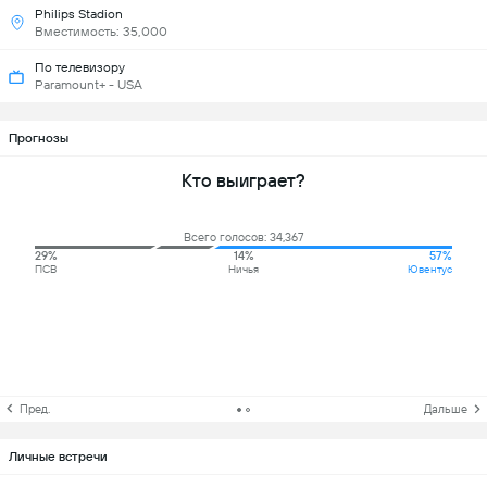
Philips Stadion
Вместимость: 35,000
По телевизору
Paramount+ - USA
Прогнозы
Кто выиграет?
Всего голосов: 34,367
29%
14%
57%
ПСВ
Ничья
Ювентус
Пред.
Дальше
Личные встречи