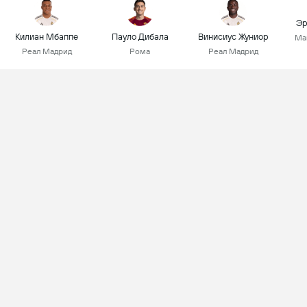
Эр
Килиан Мбаппе
Пауло Дибала
Винисиус Жуниор
Ма
Реал Мадрид
Рома
Реал Мадрид