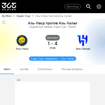
Мои Игры
Футбол
Super Cup
Аль-Наср против Аль-Хилал
Аль-Наср против Аль-Хилал
Саудовская Аравия, Super Cup - Финал
Oкончен
1
-
4
17.08
Аль-Наср
Аль-Хилал
Super Cup: победитель — Аль-Хилал
Матч
состав
Статистика
Личные встречи
Ad