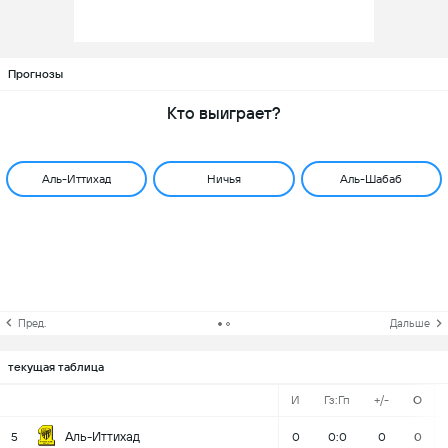
Прогнозы
Кто выиграет?
Аль-Иттихад
Ничья
Аль-Шабаб
Пред.
Дальше
текущая таблица
И
Гз:Гп
+/-
О
Аль-Иттихад
5
0
0:0
0
0