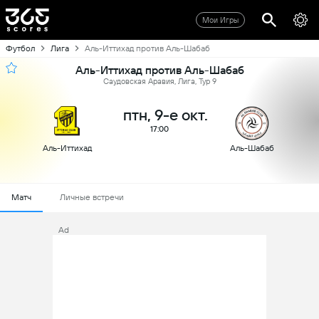
Мои Игры
Футбол
Лига
Аль-Иттихад против Аль-Шабаб
Аль-Иттихад против Аль-Шабаб
Саудовская Аравия, Лига, Тур 9
птн, 9-е окт.
17:00
Аль-Иттихад
Аль-Шабаб
Матч
Личные встречи
Ad