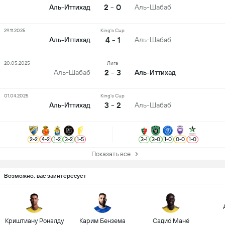
2 - 0
Аль-Иттихад
Аль-Шабаб
29.11.2025
King's Cup
4 - 1
Аль-Иттихад
Аль-Шабаб
20.05.2025
Лига
2 - 3
Аль-Шабаб
Аль-Иттихад
01.04.2025
King's Cup
3 - 2
Аль-Иттихад
Аль-Шабаб
2
-
2
4
-
2
1
-
2
3
-
2
1
-
5
3
-
1
3
-
0
1
-
0
0
-
0
1
-
0
Показать все
Возможно, вас заинтересует
Криштиану Роналду
Карим Бензема
Садио́ Мане́