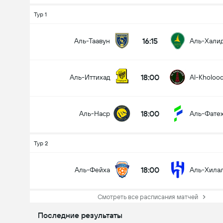
Тур 1
16:15
Аль-Таавун
Аль-Хали
18:00
Аль-Иттихад
Al-Kholoo
18:00
Аль-Наср
Аль-Фате
Тур 2
18:00
Аль-Фейха
Аль-Хила
Смотреть все расписания матчей
Последние результаты