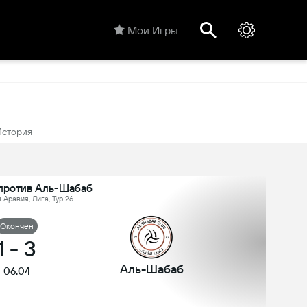
Мои Игры
История
против Аль-Шабаб
 Аравия, Лига, Тур 26
Oкончен
1
-
3
Аль-Шабаб
06.04