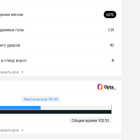
дение мячом
62%
даемые голы
1.31
его ударов
10
 в створ ворот
4
зать все
Фактическое 59:45
Общее время 102:10
зать все