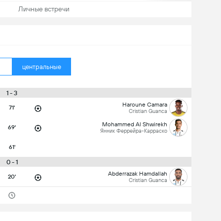
Личные встречи
центральные
1 - 3
Haroune Camara
71'
Cristian Guanca
Mohammed Al Shwirekh
69'
Янник Феррейра-Карраско
61'
0 - 1
Abderrazak Hamdallah
20'
Cristian Guanca