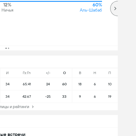
12%
60%
Ничья
Аль-Шабаб
И
Гз:Гп
+/-
О
В
Н
П
34
65:41
24
60
18
6
10
34
42:67
-25
33
9
6
19
ицы и рейтинги
ые встречи