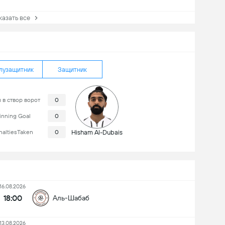
зать все
лузащитник
Защитник
 в створ ворот
0
nning Goal
0
naltiesTaken
0
Hisham Al-Dubais
16.08.2026
18:00
Аль-Шабаб
13.08.2026