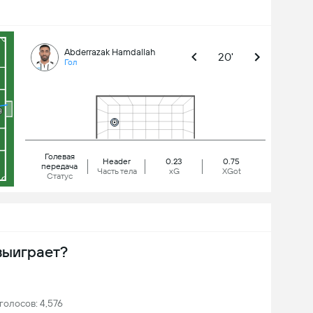
Abderrazak Hamdallah
20'
Гол
Голевая
Header
0.23
0.75
передача
Часть тела
xG
XGot
Статус
выиграет?
голосов: 4,576