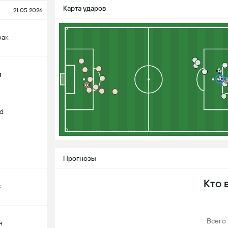
Карта ударов
21.05.2026
фак
л
d
Прогнозы
Кто 
х
Всего 
н