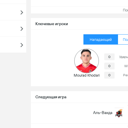
Пока
Ключевые игроки
Нападающий
По
0
Удары
0
Wi
Mourad Khodari
0
Pe
Следующая игра
Аль-Вахда