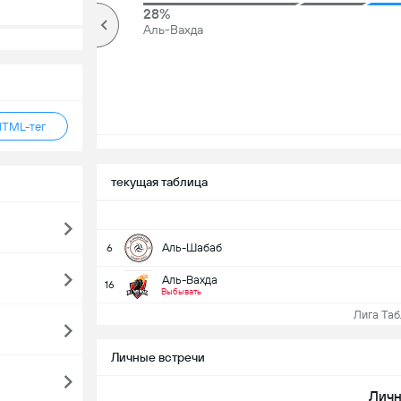
75%
28%
Более
Аль-Вахда
HTML-тег
текущая таблица
Аль-Шабаб
6
Аль-Вахда
16
Выбывать
Лига Табл
Личные встречи
Личн