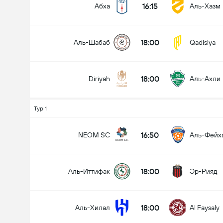
16:15
Абха
Аль-Хазм
18:00
Аль-Шабаб
Qadisiya
18:00
Diriyah
Аль-Ахли
Тур 1
16:50
NEOM SC
Аль-Фейх
18:00
Аль-Иттифак
Эр-Рияд
18:00
Аль-Хилал
Al Faysaly