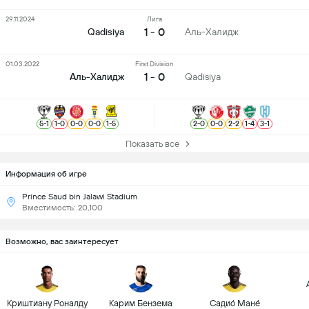
29.11.2024
Лига
1 - 0
Qadisiya
Аль-Халидж
01.03.2022
First Division
1 - 0
Аль-Халидж
Qadisiya
5
-
1
1
-
0
0
-
0
0
-
0
1
-
5
2
-
0
0
-
0
2
-
2
1
-
4
3
-
1
Показать все
Информация об игре
Prince Saud bin Jalawi Stadium
Вместимость: 20,100
Возможно, вас заинтересует
Криштиану Роналду
Карим Бензема
Садио́ Мане́