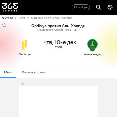
Мои Игры
Футбол
Лига
Qadisiya против Аль-Халидж
Qadisiya против Аль-Халидж
Саудовская Аравия, Лига, Тур 17
чтв, 10-е дек.
17:00
Qadisiya
Аль-Халидж
Матч
Личные встречи
Ad