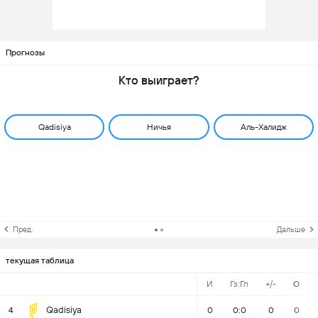
Прогнозы
Кто выиграет?
Qadisiya
Ничья
Аль-Халидж
Пред.
Дальше
текущая таблица
И
Гз:Гп
+/-
О
Qadisiya
4
0
0:0
0
0