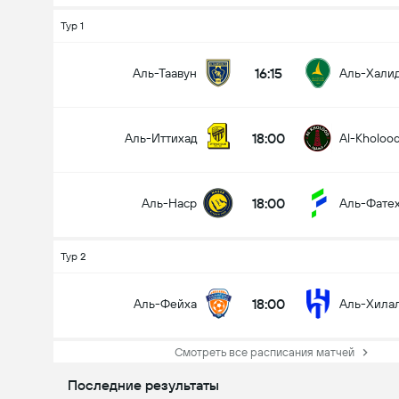
Тур 1
16:15
Аль-Таавун
Аль-Хали
18:00
Аль-Иттихад
Al-Kholoo
18:00
Аль-Наср
Аль-Фате
Тур 2
18:00
Аль-Фейха
Аль-Хила
Смотреть все расписания матчей
Последние результаты