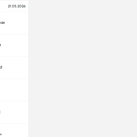
21.05.2026
фак
л
d
х
н