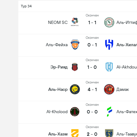
Тур 34
Oкончен
1
-
1
NEOM SC
Аль-Итти
Oкончен
0
-
1
Аль-Фейха
Аль-Хила
Oкончен
1
-
0
Эр-Рияд
Al-Akhdou
Oкончен
4
-
1
Аль-Наср
Дамак
Oкончен
0
-
0
Al-Kholood
Аль-Фате
Oкончен
2
-
0
Аль-Хазм
Аль-Тааву