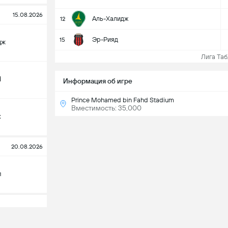
15.08.2026
Аль-Халидж
12
Эр-Рияд
15
дж
Лига Табл
d
Информация об игре
Prince Mohamed bin Fahd Stadium
Вместимость: 35,000
х
20.08.2026
л