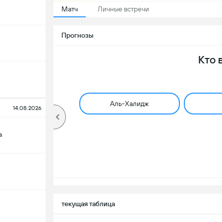
Матч
Личные встречи
Прогнозы
Кто 
Аль-Халидж
14.08.2026
а
текущая таблица