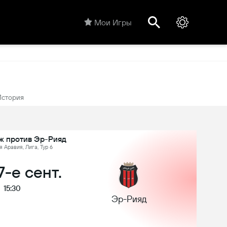
Мои Игры
История
ж против Эр-Рияд
 Аравия, Лига, Тур 6
7-е сент.
15:30
Эр-Рияд