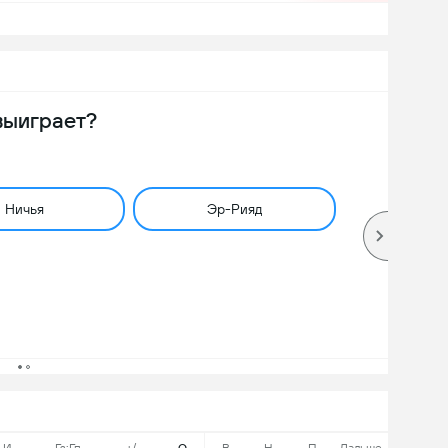
выиграет?
Ничья
Эр-Рияд