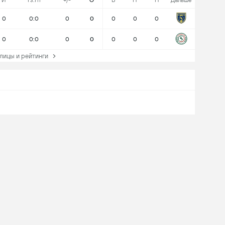
И
Гз:Гп
+/-
О
В
Н
П
Дальше
0
0:0
0
0
0
0
0
0
0:0
0
0
0
0
0
ицы и рейтинги