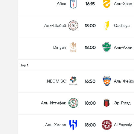
16:15
Абха
Аль-Хазм
18:00
Аль-Шабаб
Qadisiya
Всего голов в матче (2.5)
18:00
Diriyah
Аль-Ахли
Менее
Более
Тур 1
16:50
NEOM SC
Аль-Фейх
18:00
Аль-Иттифак
Эр-Рияд
18:00
Аль-Хилал
Al Faysaly