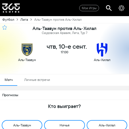
Мои Игры
Футбол
Лига
Аль-Таавун против Аль-Хилал
Аль-Таавун против Аль-Хилал
Саудовская Аравия, Лига, Тур 7
чтв, 10-е сент.
17:00
Аль-Таавун
Аль-Хилал
Матч
Личные встречи
Прогнозы
Кто выиграет?
Аль-Таавун
Ничья
Аль-Хилал