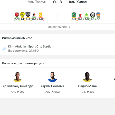
0 - 3
Аль-Таавун
Аль-Хилал
1
-
3
1
-
1
2
-
2
0
-
2
2
-
0
3
-
3
0
-
2
2
-
0
2
-
1
0
-
1
Показать все
Информация об игре
King Abdullah Sport City Stadium
Вместимость: 29,850
Возможно, вас заинтересует
Криштиану Роналду
Карим Бензема
Садио́ Мане́
Аль-Наср
Аль-Хилал
Аль-Наср