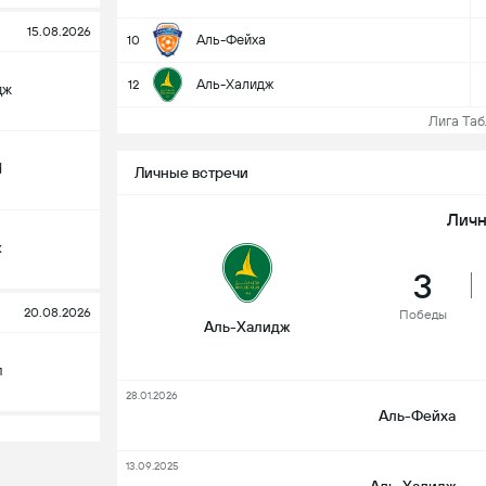
15.08.2026
Аль-Фейха
10
Аль-Халидж
12
дж
Лига Табл
d
Личные встречи
Личн
х
3
20.08.2026
Победы
Аль-Халидж
л
28.01.2026
Аль-Фейха
13.09.2025