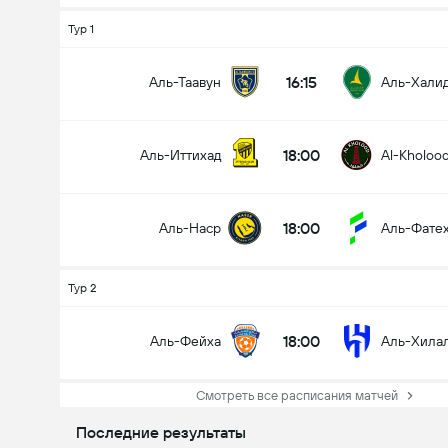
Тур 1
16:15
Аль-Таавун
Аль-Хали
18:00
Аль-Иттихад
Al-Kholoo
18:00
Аль-Наср
Аль-Фате
Тур 2
18:00
Аль-Фейха
Аль-Хила
Смотреть все расписания матчей
Последние результаты