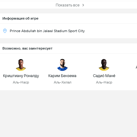
Показать все
Информация об игре
Prince Abdullah bin Jalawi Stadium Sport City
Возможно, вас заинтересует
Криштиану Роналду
Карим Бензема
Садио́ Мане́
Аль-Наср
Аль-Хилал
Аль-Наср