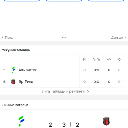
Пред.
Дальше
текущая таблица
И
Гз:Гп
+/-
О
Аль-Фатех
11
0
0:0
0
0
Эр-Рияд
15
0
0:0
0
0
Лига Таблицы и рейтинги
Личные встречи
2
3
2