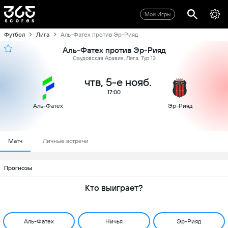
Мои Игры
Футбол
Лига
Аль-Фатех против Эр-Рияд
Аль-Фатех против Эр-Рияд
Саудовская Аравия, Лига, Тур 13
чтв, 5-е нояб.
17:00
Аль-Фатех
Эр-Рияд
Матч
Личные встречи
Прогнозы
Кто выиграет?
Аль-Фатех
Ничья
Эр-Рияд