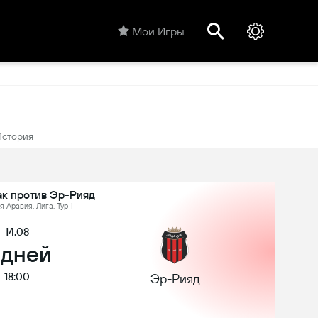
Мои Игры
История
к против Эр-Рияд
 Аравия, Лига, Тур 1
14.08
 дней
18:00
Эр-Рияд