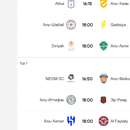
16:15
Абха
Аль-Хазм
18:00
Аль-Шабаб
Qadisiya
Всего голов в матче (2.5)
18:00
Diriyah
Аль-Ахли
Менее
Более
Тур 1
16:50
NEOM SC
Аль-Фейх
18:00
Аль-Иттифак
Эр-Рияд
18:00
Аль-Хилал
Al Faysaly