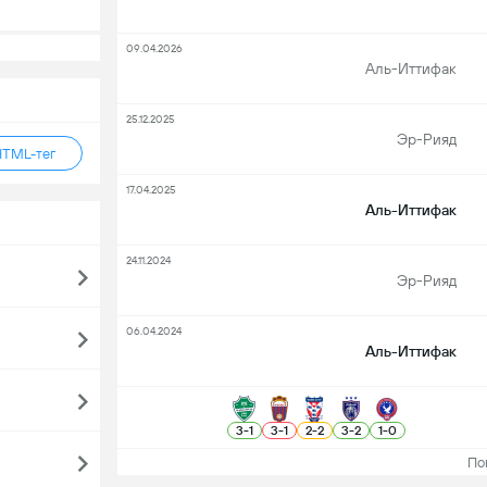
09.04.2026
Аль-Иттифак
25.12.2025
Эр-Рияд
HTML-тег
17.04.2025
Аль-Иттифак
24.11.2024
Эр-Рияд
06.04.2024
Аль-Иттифак
3
-
1
3
-
1
2
-
2
3
-
2
1
-
0
Пока