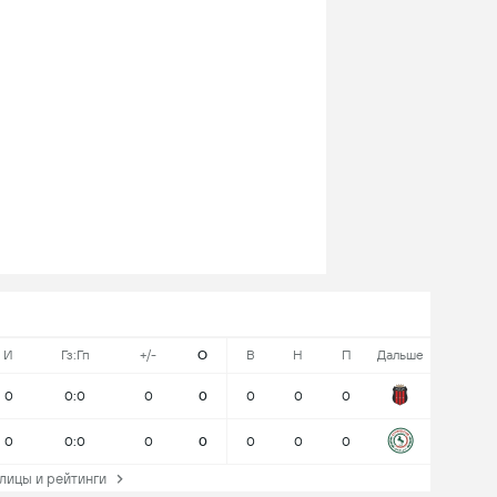
И
Гз:Гп
+/-
О
В
Н
П
Дальше
0
0:0
0
0
0
0
0
0
0:0
0
0
0
0
0
ицы и рейтинги