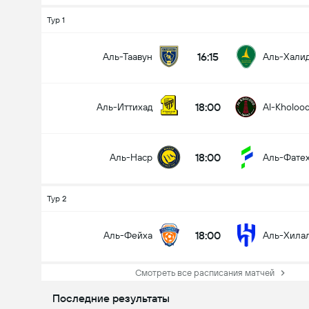
Тур 1
16:15
Аль-Таавун
Аль-Хали
18:00
Аль-Иттихад
Al-Kholoo
18:00
Аль-Наср
Аль-Фате
Тур 2
18:00
Аль-Фейха
Аль-Хила
Смотреть все расписания матчей
Последние результаты