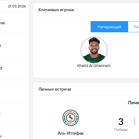
21.05.2026
Ключевые игроки
фак
Нападающий
По
л
Khalid Al Ghannam
d
Личные встречи
Личн
х
3
Победы
Аль-Иттифак
н