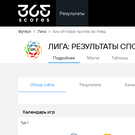
Результаты
Футбол
Лига
Аль-Иттифак против Эр-Рияд
ЛИГА: РЕЗУЛЬТАТЫ С
Подробнее
Матчи
Tаблица
Обзор счёта
Результаты
Кале
Календарь игр
Тур 1