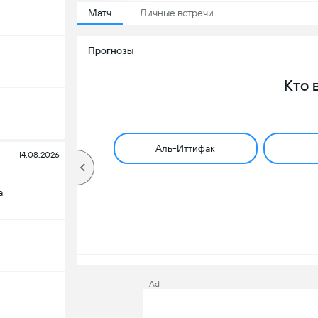
Матч
Личные встречи
Прогнозы
Кто 
Аль-Иттифак
14.08.2026
а
Ad