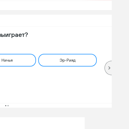
выиграет?
Ничья
Эр-Рияд