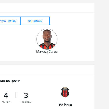
лузащитник
Защитник
Мамаду Силла
ые встречи
4
3
Ничьи
Победы
Эр-Рияд