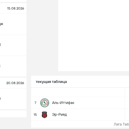
15.08.2026
дж
d
х
текущая таблица
20.08.2026
л
Аль-Иттифак
7
Эр-Рияд
15
Лига Табл