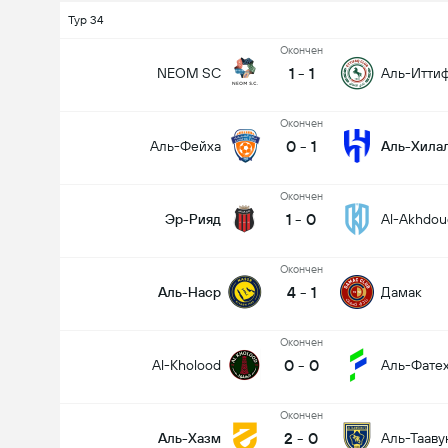
Тур 34
Oкончен
1
-
1
NEOM SC
Аль-Итти
Oкончен
0
-
1
Аль-Фейха
Аль-Хила
Oкончен
1
-
0
Эр-Рияд
Al-Akhdou
Oкончен
4
-
1
Аль-Наср
Дамак
Oкончен
0
-
0
Al-Kholood
Аль-Фате
Oкончен
2
-
0
Аль-Хазм
Аль-Тааву