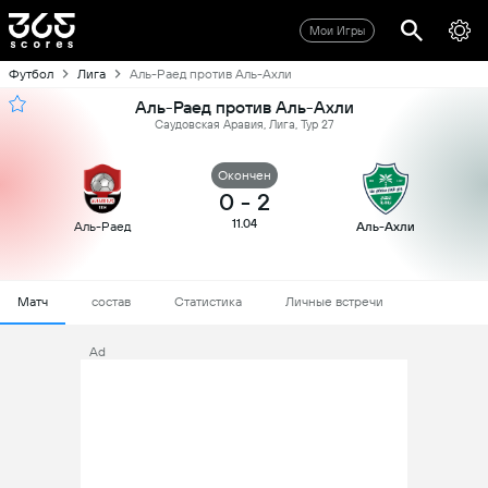
Мои Игры
Футбол
Лига
Аль-Раед против Аль-Ахли
Аль-Раед против Аль-Ахли
Саудовская Аравия, Лига, Тур 27
Oкончен
0
-
2
11.04
Аль-Раед
Аль-Ахли
Матч
состав
Статистика
Личные встречи
Ad