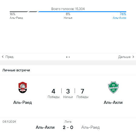
Всего голосов: 15,304
16%
8%
76%
Аль-Раед
Ничья
Аль-Ахли
Пред.
Дальше
Личные встречи
4
3
7
Победы
Ничьи
Победы
Аль-Раед
Аль-Ахли
08.11.2024
Лига
2 - 0
Аль-Ахли
Аль-Раед