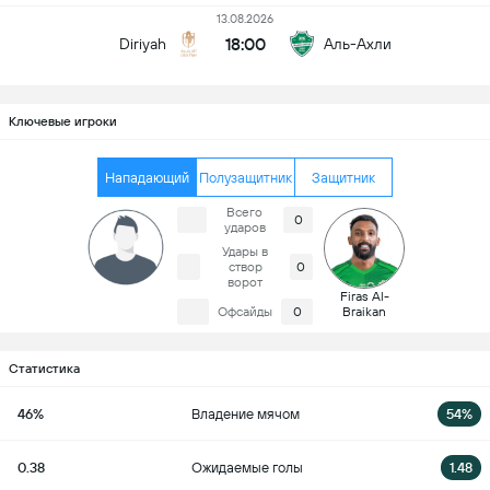
13.08.2026
18:00
Diriyah
Аль-Ахли
Ключевые игроки
Нападающий
Полузащитник
Защитник
Всего
0
ударов
Удары в
створ
0
ворот
Firas Al-
Офсайды
0
Braikan
Статистика
46%
Владение мячом
54%
0.38
Ожидаемые голы
1.48