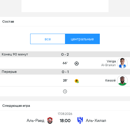
Состав
все
центральные
0 - 2
Конец 90 минут
Veiga
66'
Al-Braikan
0 - 1
Перерыв
28'
Kessié
Следующая игра
17.08.2026
18:00
Аль-Раед
Аль-Хилал