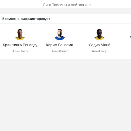
Лига Таблицы и рейтинги
Возможно, вас заинтересует
Криштиану Роналду
Карим Бензема
Садио́ Мане́
Аль-Наср
Аль-Хилал
Аль-Наср