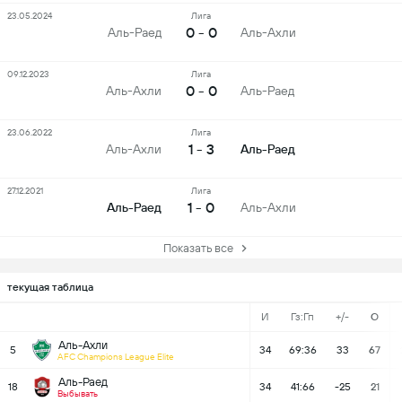
23.05.2024
Лига
0 - 0
Аль-Раед
Аль-Ахли
09.12.2023
Лига
0 - 0
Аль-Ахли
Аль-Раед
23.06.2022
Лига
1 - 3
Аль-Ахли
Аль-Раед
27.12.2021
Лига
1 - 0
Аль-Раед
Аль-Ахли
Показать все
текущая таблица
И
Гз:Гп
+/-
О
Аль-Ахли
5
34
69:36
33
67
AFC Champions League Elite
Аль-Раед
18
34
41:66
-25
21
Выбывать