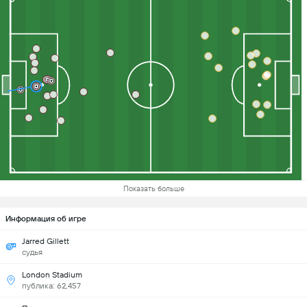
Показать больше
Информация об игре
Jarred Gillett
судья
London Stadium
публика: 62,457