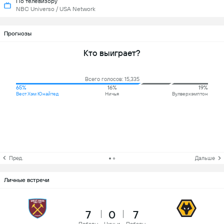
По телевизору
NBC Universo / USA Network
Прогнозы
Кто выиграет?
Всего голосов: 15,335
65%
16%
19%
Вест Хэм Юнайтед
Ничья
Вулверхэмптон
Пред.
Дальше
Личные встречи
7
0
7