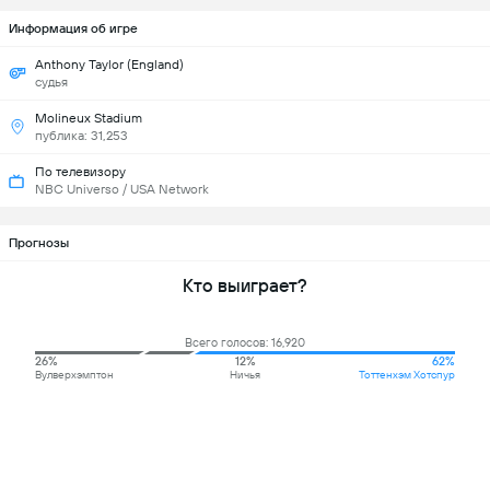
Информация об игре
Anthony Taylor (England)
судья
Molineux Stadium
публика: 31,253
По телевизору
NBC Universo / USA Network
Прогнозы
Кто выиграет?
Всего голосов: 16,920
26%
12%
62%
Вулверхэмптон
Ничья
Тоттенхэм Хотспур