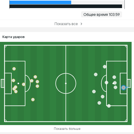
Общее время 103:59
Показать все
Карта ударов
Показать больше