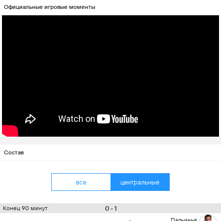
Официальные игровые моменты
Состав
все
центральные
0 - 1
Конец 90 минут
Пальинья