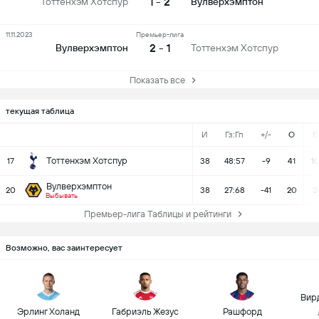
1 - 2
Тоттенхэм Хотспур
Вулверхэмптон
11.11.2023
Премьер-лига
2 - 1
Вулверхэмптон
Тоттенхэм Хотспур
Показать все
текущая таблица
И
Гз:Гп
+/-
О
В
Тоттенхэм Хотспур
17
38
48:57
-9
41
1
Вулверхэмптон
20
38
27:68
-41
20
3
Выбывать
Премьер-лига Таблицы и рейтинги
Возможно, вас заинтересует
Вир
Эрлинг Холанд
Габриэль Жезус
Рашфорд