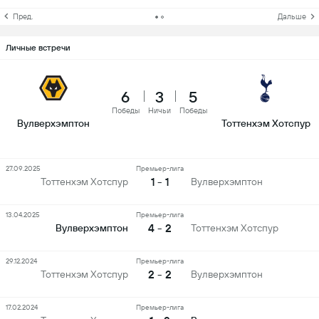
Пред.
Дальше
Личные встречи
6
3
5
Победы
Ничьи
Победы
Вулверхэмптон
Тоттенхэм Хотспур
27.09.2025
Премьер-лига
1 - 1
Тоттенхэм Хотспур
Вулверхэмптон
13.04.2025
Премьер-лига
4 - 2
Вулверхэмптон
Тоттенхэм Хотспур
29.12.2024
Премьер-лига
2 - 2
Тоттенхэм Хотспур
Вулверхэмптон
17.02.2024
Премьер-лига