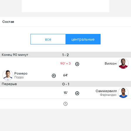
Состав
все
центральные
1 - 2
Конец 90 минут
90' + 3
Вилсон
Ромеро
64'
Порро
0 - 1
Перерыв
Саммервилл
15'
Фернандес