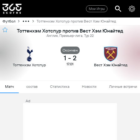
Мои Игры
Футбол
Тоттенхэм Хотспур против Вест Хэм Юнайтед
Тоттенхэм Хотспур против Вест Хэм Юнайтед
Англия, Премьер-лига, Тур 22
Oкончен
1
-
2
17.01
Тоттенхэм Хотспур
Вест Хэм Юнайтед
Матч
состав
Статистика
Новости
Личные встречи
Ad