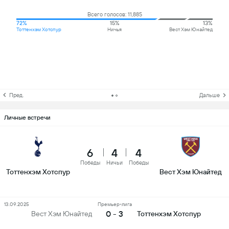
Всего голосов: 11,885
72%
15%
13%
Тоттенхэм Хотспур
Ничья
Вест Хэм Юнайтед
Пред.
Дальше
Личные встречи
6
4
4
Победы
Ничьи
Победы
Тоттенхэм Хотспур
Вест Хэм Юнайтед
13.09.2025
Премьер-лига
0 - 3
Вест Хэм Юнайтед
Тоттенхэм Хотспур