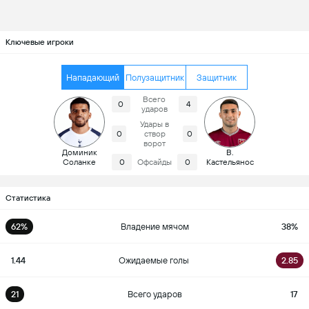
Ключевые игроки
Нападающий
Полузащитник
Защитник
Всего
0
4
ударов
Удары в
0
створ
0
ворот
Доминик
В.
Соланке
0
Офсайды
0
Кастельянос
Статистика
62%
Владение мячом
38%
1.44
Ожидаемые голы
2.85
21
Всего ударов
17