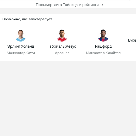
Премьер-лига Таблицы и рейтинги
Возможно, вас заинтересует
Вир
Эрлинг Холанд
Габриэль Жезус
Рашфорд
Манчестер Сити
Арсенал
Манчестер Юнайтед