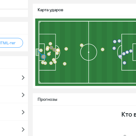
Карта ударов
HTML-тег
Прогнозы
Кто 