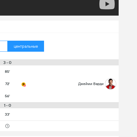
центральные
3 - 0
85'
72'
Джейми Варди
56'
1 - 0
33'