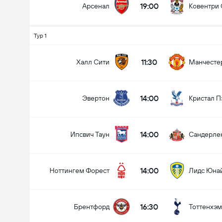
19:00
Арсенал
Ковентри 
Тур 1
11:30
Халл Сити
Манчесте
14:00
Эвертон
Кристал П
14:00
Ипсвич Таун
Сандерле
14:00
Ноттингем Форест
Лидс Юна
16:30
Брентфорд
Тоттенхэм