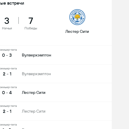
ые встречи
3
7
Ничьи
Победы
Лестер Сити
ремьер-лига
0 - 3
Вулверхэмптон
ремьер-лига
2 - 1
Вулверхэмптон
ремьер-лига
0 - 4
Лестер Сити
ремьер-лига
2 - 1
Лестер Сити
ремьер-лига