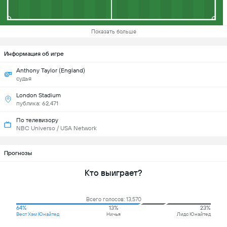
Показать больше
Информация об игре
Anthony Taylor (England)
судья
London Stadium
публика: 62,471
По телевизору
NBC Universo / USA Network
Прогнозы
Кто выиграет?
Всего голосов: 13,570
64%
13%
23%
Вест Хэм Юнайтед
Ничья
Лидс Юнайтед