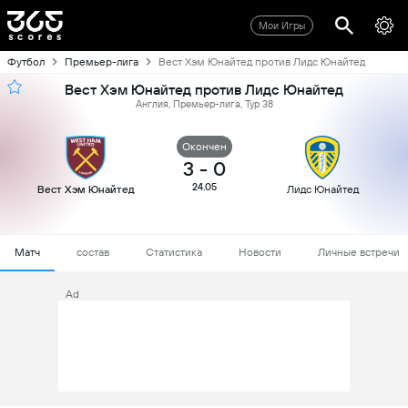
Мои Игры
Футбол
Премьер-лига
Вест Хэм Юнайтед против Лидс Юнайтед
Вест Хэм Юнайтед против Лидс Юнайтед
Англия, Премьер-лига, Тур 38
Oкончен
3
-
0
24.05
Вест Хэм Юнайтед
Лидс Юнайтед
Матч
состав
Статистика
Новости
Личные встречи
Ad