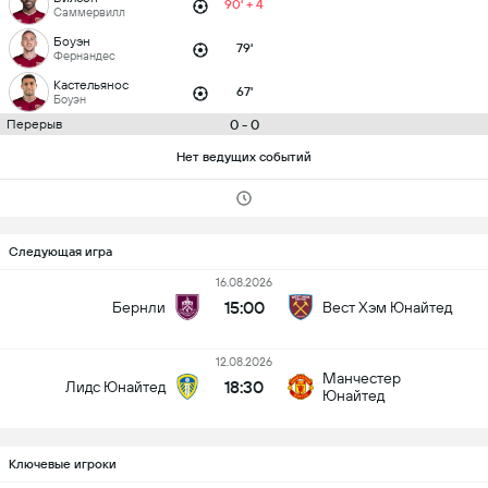
90' + 4
Саммервилл
Боуэн
79'
Фернандес
Кастельянос
67'
Боуэн
0 - 0
Перерыв
Нет ведущих событий
Следующая игра
16.08.2026
15:00
Бернли
Вест Хэм Юнайтед
12.08.2026
Манчестер
18:30
Лидс Юнайтед
Юнайтед
Ключевые игроки