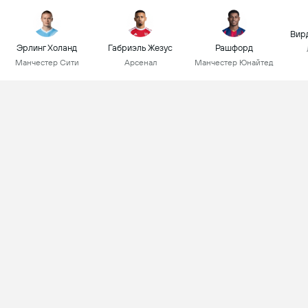
Вир
Эрлинг Холанд
Габриэль Жезус
Рашфорд
Манчестер Сити
Арсенал
Манчестер Юнайтед