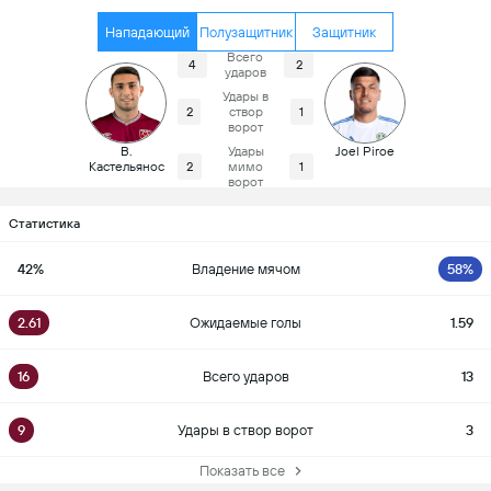
Нападающий
Полузащитник
Защитник
Всего
4
2
ударов
Удары в
2
створ
1
ворот
В.
Удары
Joel Piroe
Кастельянос
2
мимо
1
ворот
Статистика
42%
Владение мячом
58%
2.61
Ожидаемые голы
1.59
16
Всего ударов
13
9
Удары в створ ворот
3
Показать все