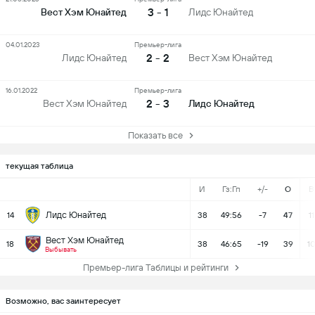
3 - 1
Вест Хэм Юнайтед
Лидс Юнайтед
04.01.2023
Премьер-лига
2 - 2
Лидс Юнайтед
Вест Хэм Юнайтед
16.01.2022
Премьер-лига
2 - 3
Вест Хэм Юнайтед
Лидс Юнайтед
Показать все
текущая таблица
И
Гз:Гп
+/-
О
В
Лидс Юнайтед
14
38
49:56
-7
47
11
Вест Хэм Юнайтед
18
38
46:65
-19
39
1
Выбывать
Премьер-лига Таблицы и рейтинги
Возможно, вас заинтересует