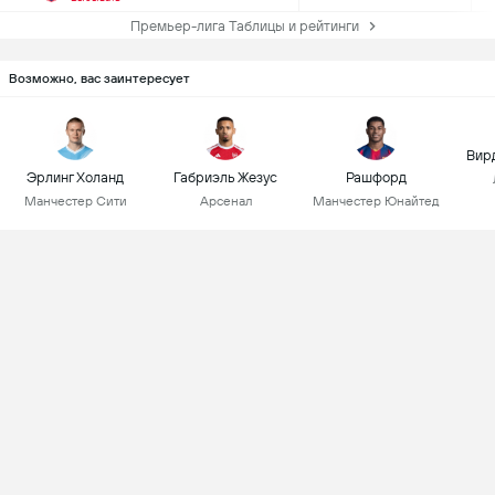
Премьер-лига Таблицы и рейтинги
Возможно, вас заинтересует
Вир
Эрлинг Холанд
Габриэль Жезус
Рашфорд
Манчестер Сити
Арсенал
Манчестер Юнайтед