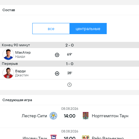
Состав
все
центральные
2 - 0
Конец 90 минут
МакАтир
69'
Ндиди
1 - 0
Перерыв
Варди
28'
Джастин
Следующая игра
08.08.2026
14:00
Лестер Сити
Нортгемптон Таун
08.08.2026
14:00
Ипсвич Таун
Райо Вальекано