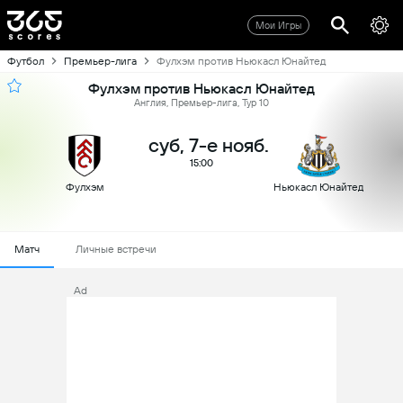
Мои Игры
Футбол
Премьер-лига
Фулхэм против Ньюкасл Юнайтед
Фулхэм против Ньюкасл Юнайтед
Англия, Премьер-лига, Тур 10
суб, 7-е нояб.
15:00
Фулхэм
Ньюкасл Юнайтед
Матч
Личные встречи
Ad