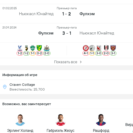
01.02.2025
Премьер-лига
1 - 2
Ньюкасл Юнайтед
Фулхэм
21.09.2024
Премьер-лига
3 - 1
Фулхэм
Ньюкасл Юнайтед
1
-
2
1
-
2
1
-
1
0
-
2
2
-
0
4
-
1
1
-
1
3
-
0
2
-
0
3
-
1
Показать все
Информация об игре
Craven Cottage
Вместимость: 25,700
Возможно, вас заинтересует
Вир
Эрлинг Холанд
Габриэль Жезус
Рашфорд