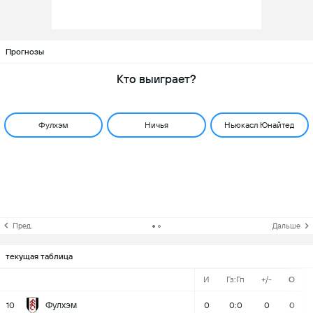
Прогнозы
Кто выиграет?
Фулхэм
Ничья
Ньюкасл Юнайтед
Пред.
Дальше
текущая таблица
И
Гз:Гп
+/-
О
Фулхэм
10
0
0:0
0
0