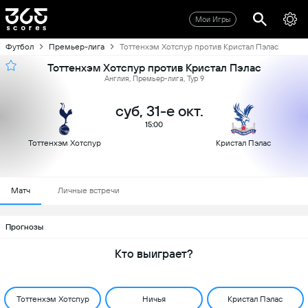
Мои Игры
Футбол
Премьер-лига
Тоттенхэм Хотспур против Кристал Пэлас
Тоттенхэм Хотспур против Кристал Пэлас
Англия, Премьер-лига, Тур 9
суб, 31-е окт.
15:00
Тоттенхэм Хотспур
Кристал Пэлас
Матч
Личные встречи
Прогнозы
Кто выиграет?
Тоттенхэм Хотспур
Ничья
Кристал Пэлас