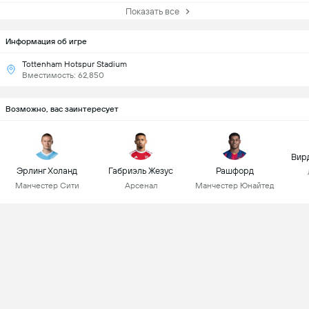
Показать все
Информация об игре
Tottenham Hotspur Stadium
Вместимость: 62,850
Возможно, вас заинтересует
Вир
Эрлинг Холанд
Габриэль Жезус
Рашфорд
Манчестер Сити
Арсенал
Манчестер Юнайтед