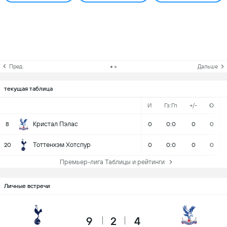
Пред.
Дальше
текущая таблица
И
Гз:Гп
+/-
О
Кристал Пэлас
8
0
0:0
0
0
Тоттенхэм Хотспур
20
0
0:0
0
0
Премьер-лига Таблицы и рейтинги
Личные встречи
9
2
4