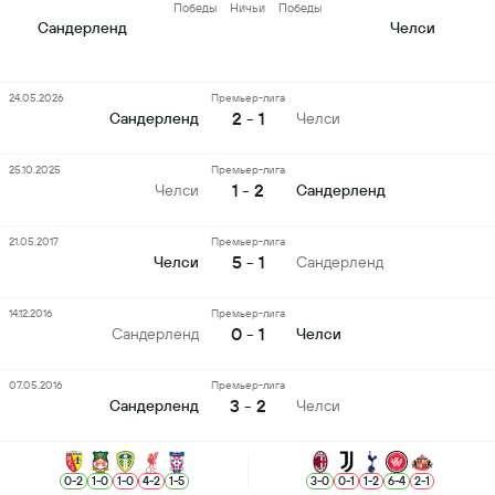
Победы
Ничьи
Победы
Сандерленд
Челси
24.05.2026
Премьер-лига
2 - 1
Сандерленд
Челси
25.10.2025
Премьер-лига
1 - 2
Челси
Сандерленд
21.05.2017
Премьер-лига
5 - 1
Челси
Сандерленд
14.12.2016
Премьер-лига
0 - 1
Сандерленд
Челси
07.05.2016
Премьер-лига
3 - 2
Сандерленд
Челси
0
-
2
1
-
0
1
-
0
4
-
2
1
-
5
3
-
0
0
-
1
1
-
2
6
-
4
2
-
1