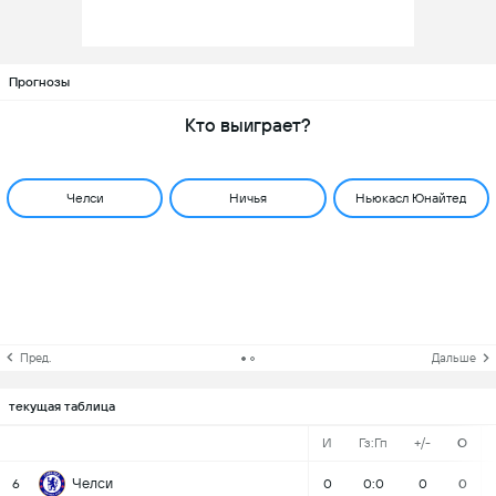
Прогнозы
Кто выиграет?
Челси
Ничья
Ньюкасл Юнайтед
Пред.
Дальше
текущая таблица
И
Гз:Гп
+/-
О
Челси
6
0
0:0
0
0