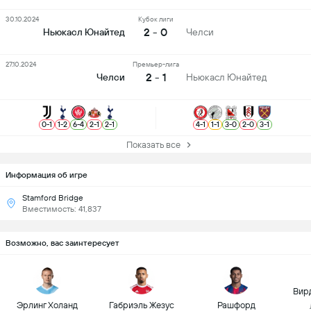
30.10.2024
Кубок лиги
2 - 0
Ньюкасл Юнайтед
Челси
27.10.2024
Премьер-лига
2 - 1
Челси
Ньюкасл Юнайтед
0
-
1
1
-
2
6
-
4
2
-
1
2
-
1
4
-
1
1
-
1
3
-
0
2
-
0
3
-
1
Показать все
Информация об игре
Stamford Bridge
Вместимость: 41,837
Возможно, вас заинтересует
Вир
Эрлинг Холанд
Габриэль Жезус
Рашфорд