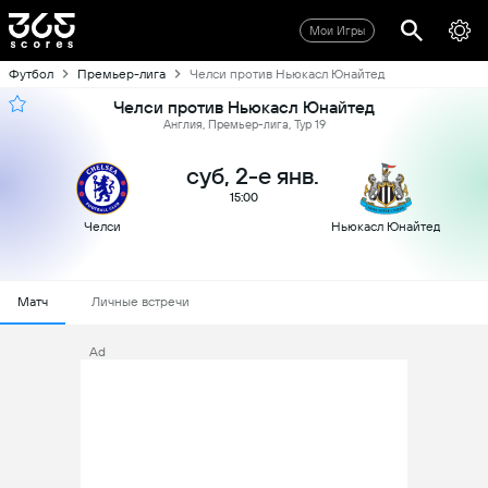
Мои Игры
Футбол
Премьер-лига
Челси против Ньюкасл Юнайтед
Челси против Ньюкасл Юнайтед
Англия, Премьер-лига, Тур 19
суб, 2-е янв.
15:00
Челси
Ньюкасл Юнайтед
Матч
Личные встречи
Ad