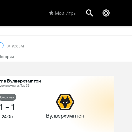
Мои Игры
97.05M
История
тив Вулверхэмптон
ремьер-лига, Тур 38
Oкончен
1
-
1
Вулверхэмптон
24.05