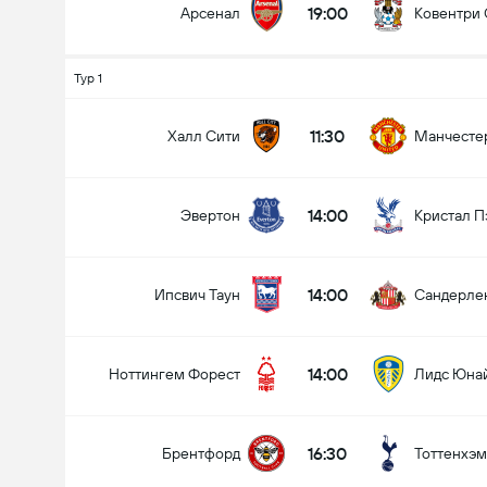
19:00
Арсенал
Ковентри 
Тур 1
11:30
Халл Сити
Манчесте
14:00
Эвертон
Кристал П
14:00
Ипсвич Таун
Сандерле
14:00
Ноттингем Форест
Лидс Юна
16:30
Брентфорд
Тоттенхэм