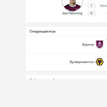
1
Удары
Zian Flemming
0
Следующая игра
Бернли
Вулверхэмптон
Информация об игре
Andrew Kitchen
судья
По телевизору
NBC Universo / Peacock