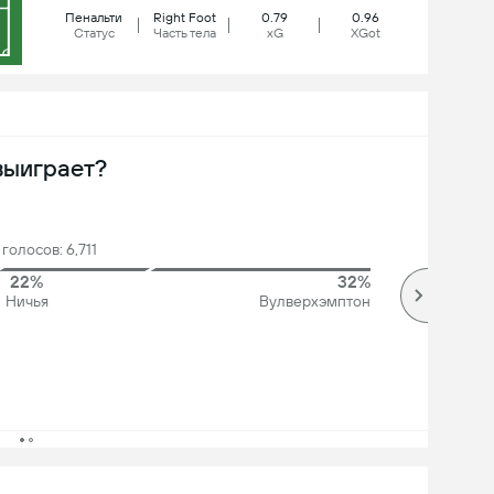
Пенальти
Right Foot
0.79
0.96
Статус
Часть тела
xG
XGot
выиграет?
голосов: 6,711
22%
32%
Ничья
Вулверхэмптон