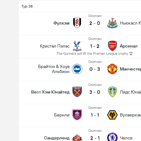
Тур 38
Oкончен
2
-
0
Фулхэм
Ньюкасл 
Oкончен
1
-
2
Кристал Пэлас
Арсенал
The Gunners will lift the Premier League trophy 🏆
Oкончен
Брайтон & Хоув
0
-
3
Манчесте
Альбион
Oкончен
3
-
0
Вест Хэм Юнайтед
Лидс Юна
Oкончен
1
-
1
Бернли
Вулверхэ
Oкончен
2
-
1
Сандерленд
Челси