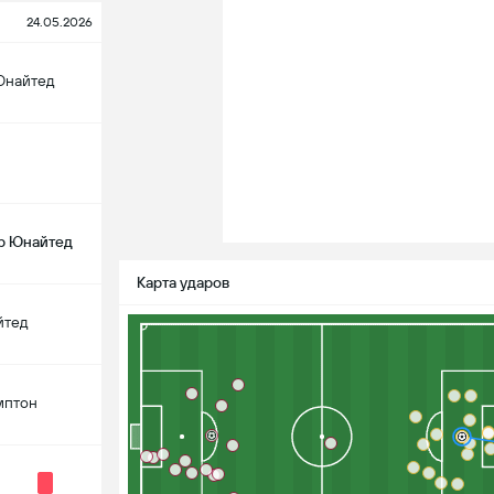
24.05.2026
Юнайтед
р Юнайтед
Карта ударов
йтед
мптон