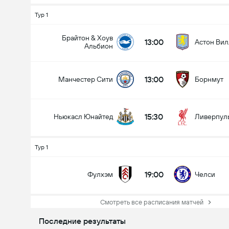
Тур 1
Брайтон & Хоув
13:00
Астон Вил
Альбион
13:00
Манчестер Сити
Борнмут
15:30
Ньюкасл Юнайтед
Ливерпул
Тур 1
19:00
Фулхэм
Челси
Смотреть все расписания матчей
Последние результаты