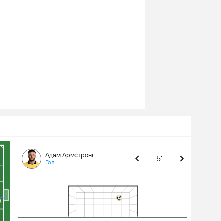
Адам Армстронг
5'
Гол