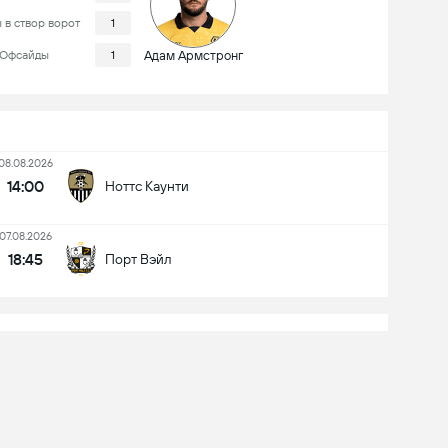
 в створ ворот
1
Офсайды
1
Адам Армстронг
08.08.2026
14:00
Ноттс Каунти
07.08.2026
18:45
Порт Вэйл
Turf Moor
публика: 21,057