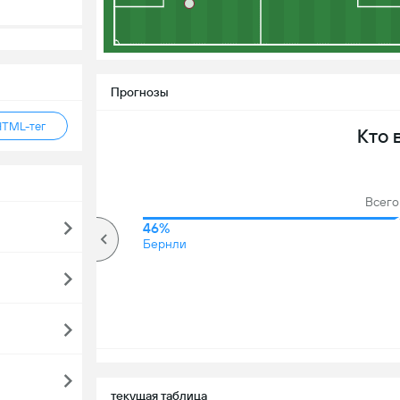
Прогнозы
HTML-тег
Кто 
Всего 
70%
46%
Более
Бернли
текущая таблица