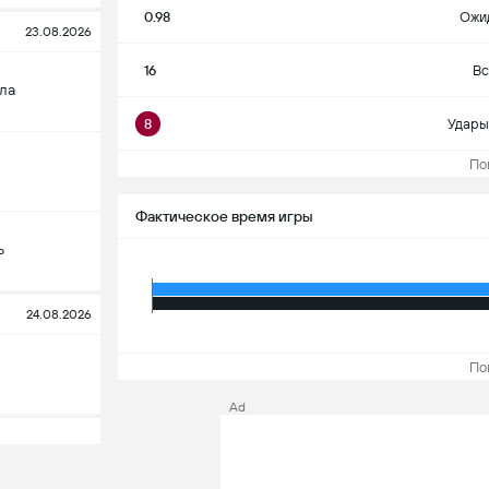
0.98
Ожи
23.08.2026
16
Вс
ла
8
Удары
Пока
Фактическое время игры
ь
24.08.2026
Пока
Ad