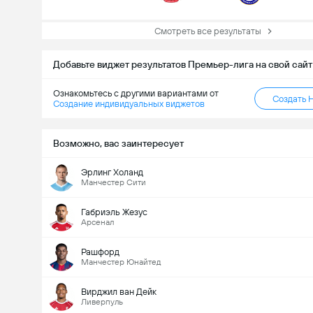
Смотреть все результаты
Добавьте виджет результатов Премьер-лига на свой сайт
Ознакомьтесь с другими вариантами от
Создать 
Всего голов в матче (2.5)
Создание индивидуальных виджетов
Возможно, вас заинтересует
Всего голосов: 535
Эрлинг Холанд
Манчестер Сити
Габриэль Жезус
Арсенал
Рашфорд
Манчестер Юнайтед
Вирджил ван Дейк
Ливерпуль