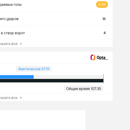
даемые голы
2.09
его ударов
16
 в створ ворот
4
зать все
Фактическое 57:19
Общее время 107:35
зать все