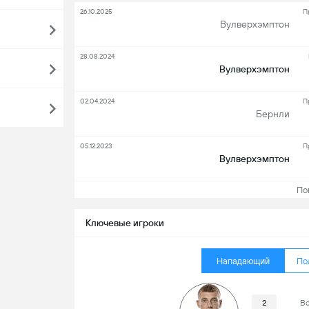
26.10.2025
П
Вулверхэмптон
28.08.2024
Вулверхэмптон
02.04.2024
П
Бернли
05.12.2023
П
Вулверхэмптон
Пока
Ключевые игроки
Нападающий
По
2
Вс