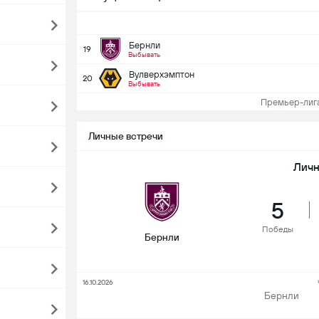
Бернли
19
Выбывать
Вулверхэмптон
20
Выбывать
Премьер-лига 
Личные встречи
Личн
5
Победы
Бернли
16.10.2026
Бернли