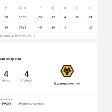
И
Гз:Гп
+/-
О
В
Н
П
38
38:75
-37
22
4
10
24
38
27:68
-41
20
3
11
24
Таблицы и рейтинги
ые встречи
4
4
Ничьи
Победы
Вулверхэмптон
Чемпионат
19:00
Вулверхэмптон