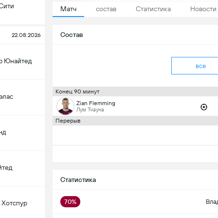
Сити
Матч
состав
Статистика
Новости
Состав
22.08.2026
р Юнайтед
все
Конец 90 минут
элас
Zian Flemming
Лум Тчауна
Перерыв
нд
йтед
Статистика
70%
Вла
 Хотспур