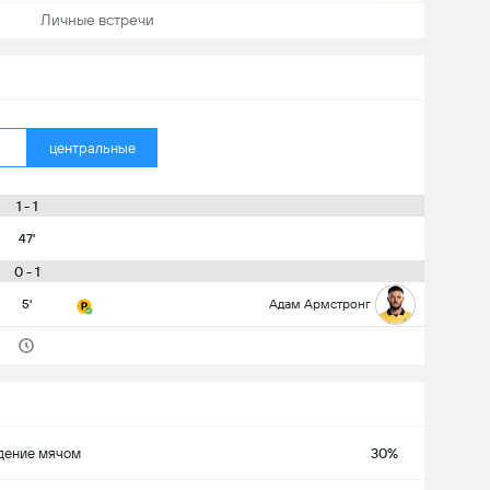
Личные встречи
центральные
1 - 1
47'
0 - 1
5'
Адам Армстронг
дение мячом
30%