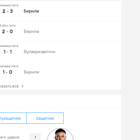
ремьер-лига
2 - 3
Бернли
Кубок лиги
2 - 0
Бернли
ремьер-лига
1 - 1
Вулверхэмптон
ремьер-лига
1 - 0
Бернли
зать все
лузащитник
Защитник
его ударов
1