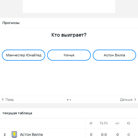
Прогнозы
Кто выиграет?
Манчестер Юнайтед
Ничья
Астон Вилла
Пред.
Дальше
текущая таблица
И
Гз:Гп
+/-
О
Астон Вилла
2
0
0:0
0
0