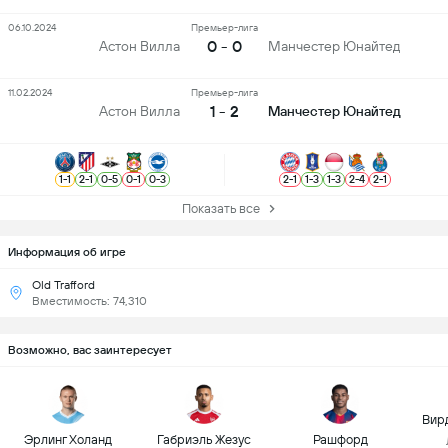
06.10.2024
Премьер-лига
0 - 0
Астон Вилла
Манчестер Юнайтед
11.02.2024
Премьер-лига
1 - 2
Астон Вилла
Манчестер Юнайтед
1
-
1
2
-
1
0
-
5
0
-
1
0
-
3
2
-
1
1
-
3
1
-
3
2
-
4
2
-
1
Показать все
Информация об игре
Old Trafford
Вместимость: 74,310
Возможно, вас заинтересует
Вир
Эрлинг Холанд
Габриэль Жезус
Рашфорд