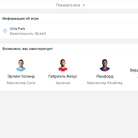
Показать все
Информация об игре
Villa Park
Вместимость: 42,660
Возможно, вас заинтересует
Вир
Эрлинг Холанд
Габриэль Жезус
Рашфорд
Манчестер Сити
Арсенал
Манчестер Юнайтед