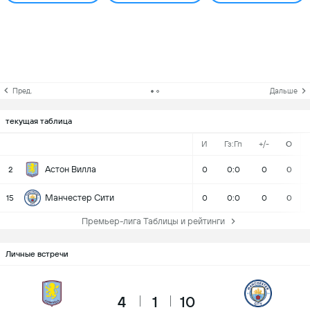
Пред.
Дальше
текущая таблица
И
Гз:Гп
+/-
О
Астон Вилла
2
0
0:0
0
0
Манчестер Сити
15
0
0:0
0
0
Премьер-лига Таблицы и рейтинги
Личные встречи
4
1
10