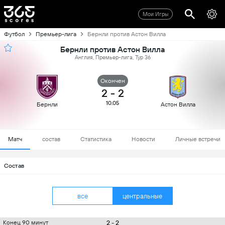
Мои Игры
Футбол
Премьер-лига
Бернли против Астон Вилла
Бернли против Астон Вилла
Англия, Премьер-лига, Тур 36
Oкончен
2
-
2
10.05
Бернли
Астон Вилла
Матч
состав
Статистика
Новости
Личные встречи
Состав
все
центральные
2 - 2
Конец 90 минут