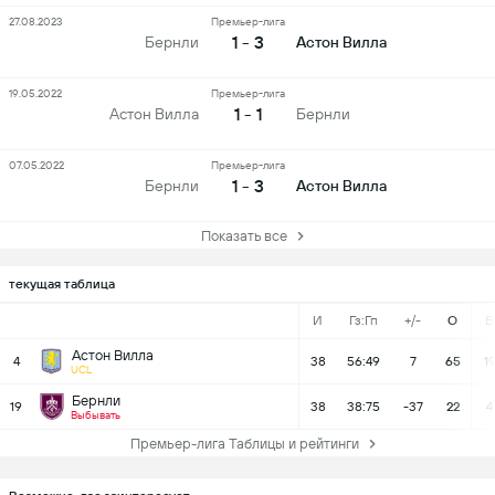
27.08.2023
Премьер-лига
1 - 3
Бернли
Астон Вилла
19.05.2022
Премьер-лига
1 - 1
Астон Вилла
Бернли
07.05.2022
Премьер-лига
1 - 3
Бернли
Астон Вилла
Показать все
текущая таблица
И
Гз:Гп
+/-
О
В
Астон Вилла
4
38
56:49
7
65
1
UCL
Бернли
19
38
38:75
-37
22
4
Выбывать
Премьер-лига Таблицы и рейтинги