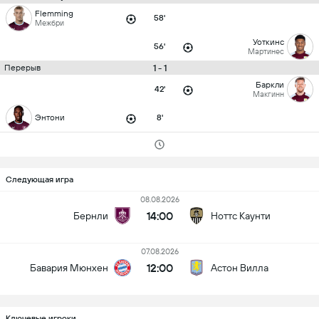
Flemming
58'
Межбри
Уоткинс
56'
Мартинес
1 - 1
Перерыв
Баркли
42'
Макгинн
Энтони
8'
Следующая игра
08.08.2026
14:00
Бернли
Ноттс Каунти
07.08.2026
12:00
Бавария Мюнхен
Астон Вилла
Ключевые игроки