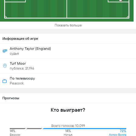
Показать больше
Информация об игре
Anthony Taylor (England)
судья
Turf Moor
публика: 21,196
По телевизору
Peacock
Прогнозы
Кто выиграет?
Всего голосов: 10,099
14%
14%
72%
Бернли
Ничья
Астон Вилла