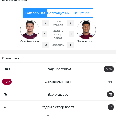
Нападающий
Полузащитник
Защитник
Всего
2
2
ударов
Удары в
1
створ
1
ворот
Zeki Amdouni
Олли Уоткинс
0
Офсайды
1
Статистика
34%
Владение мячом
66%
1.79
Ожидаемые голы
1.44
15
Всего ударов
18
6
Удары в створ ворот
7