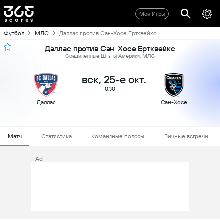
Мои Игры
Футбол
МЛС
Даллас против Сан-Хосе Ертквейкс
Даллас против Сан-Хосе Ертквейкс
Соединенные Штаты Америки, МЛС
вск, 25-е окт.
0:30
Даллас
Сан-Хосе
Матч
Статистика
Командные полосы
Личные встречи
Ad