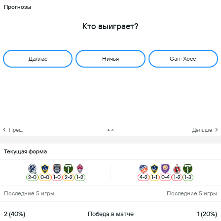
Прогнозы
Кто выиграет?
Даллас
Ничья
Сан-Хосе
Пред.
Дальше
Текущая форма
2
-
0
0
-
0
1
-
0
2
-
2
1
-
2
4
-
2
1
-
1
0
-
4
1
-
2
1
-
3
Последние 5 игры
Последние 5 игры
2 (40%)
Победа в матче
1 (20%)