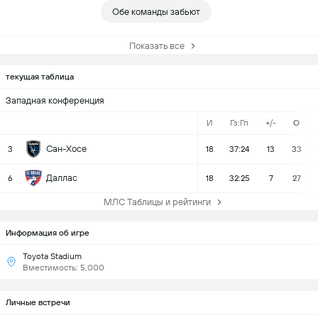
Обе команды забьют
Показать все
текущая таблица
Западная конференция
И
Гз:Гп
+/-
О
Сан-Хосе
3
18
37:24
13
33
Даллас
6
18
32:25
7
27
МЛС Таблицы и рейтинги
Информация об игре
Toyota Stadium
Вместимость: 5,000
Личные встречи