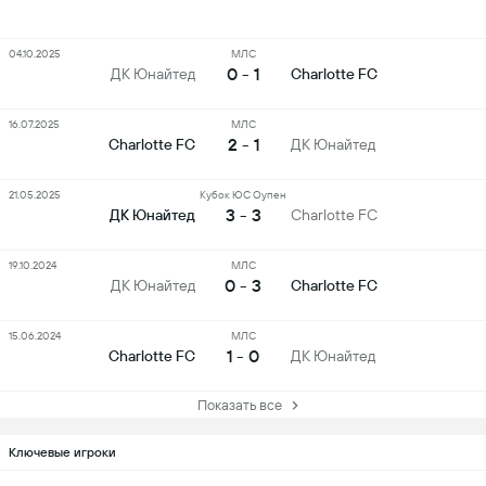
04.10.2025
МЛС
0 - 1
ДК Юнайтед
Charlotte FC
16.07.2025
МЛС
2 - 1
Charlotte FC
ДК Юнайтед
21.05.2025
Кубок ЮС Оупен
3 - 3
ДК Юнайтед
Charlotte FC
19.10.2024
МЛС
0 - 3
ДК Юнайтед
Charlotte FC
15.06.2024
МЛС
1 - 0
Charlotte FC
ДК Юнайтед
Показать все
Ключевые игроки