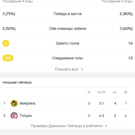
Последние 4 игры
Последние 5 игры
3 (75%)
Победа в матче
2 (40%)
2 (50%)
Обе команды забили
3 (60%)
2
Забито голов
1.6
1.66
Ожидаемые голы
1.5
Показать все
текущая таблица
И
Гз:Гп
+/-
О
Америка
1
3
5:1
4
7
Толука
3
3
6:3
3
6
Примера-Дивизион Таблицы и рейтинги