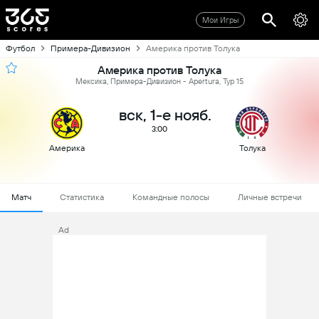
Мои Игры
Футбол
Примера-Дивизион
Америка против Толука
Америка против Толука
Мексика, Примера-Дивизион - Apertura, Тур 15
вск, 1-е нояб.
3:00
Америка
Толука
Матч
Статистика
Командные полосы
Личные встречи
Ad