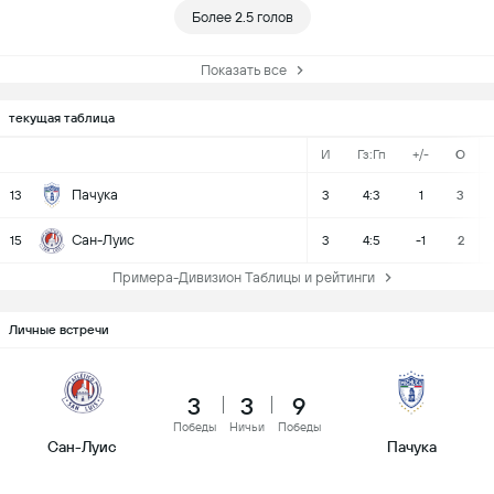
Более 2.5 голов
Показать все
текущая таблица
И
Гз:Гп
+/-
О
Пачука
13
3
4:3
1
3
Сан-Луис
15
3
4:5
-1
2
Примера-Дивизион Таблицы и рейтинги
Личные встречи
3
3
9
Победы
Ничьи
Победы
Сан-Луис
Пачука