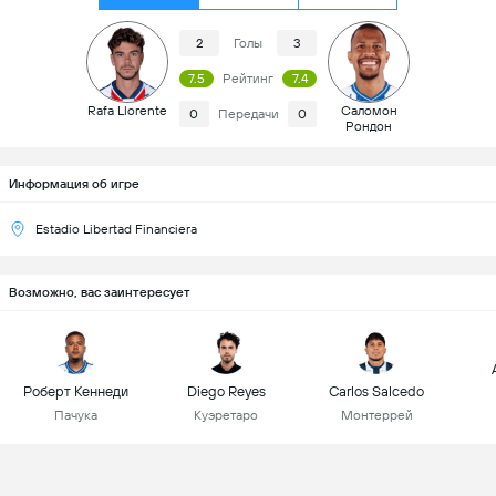
2
Голы
3
7.5
Рейтинг
7.4
Rafa Llorente
Саломон
0
Передачи
0
Рондон
Информация об игре
Estadio Libertad Financiera
Возможно, вас заинтересует
Роберт Кеннеди
Diego Reyes
Carlos Salcedo
Пачука
Куэретаро
Монтеррей