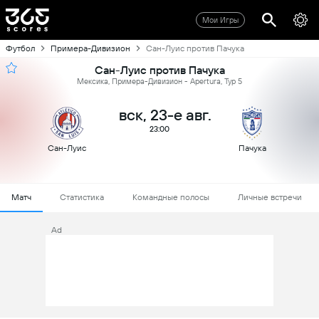
Мои Игры
Футбол
Примера-Дивизион
Сан-Луис против Пачука
Сан-Луис против Пачука
Мексика, Примера-Дивизион - Apertura, Тур 5
вск, 23-е авг.
23:00
Сан-Луис
Пачука
Матч
Статистика
Командные полосы
Личные встречи
Ad