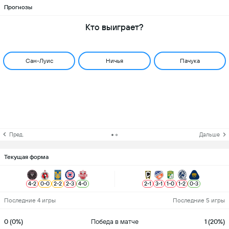
Прогнозы
Кто выиграет?
Сан-Луис
Ничья
Пачука
Пред.
Дальше
Текущая форма
4
-
2
0
-
0
2
-
2
2
-
3
4
-
0
2
-
1
3
-
1
1
-
0
1
-
2
0
-
3
Последние 4 игры
Последние 5 игры
0 (0%)
Победа в матче
1 (20%)