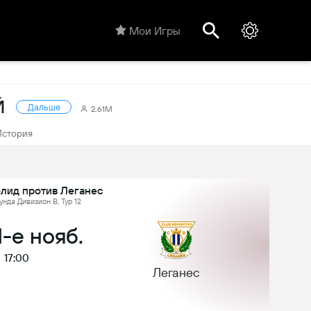
Мои Игры
Й
Дальше
2.61M
История
лид против Леганес
унда Дивизион B, Тур 12
1-е нояб.
17:00
Леганес