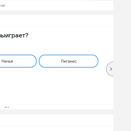
ечи
выиграет?
Ничья
Леганес