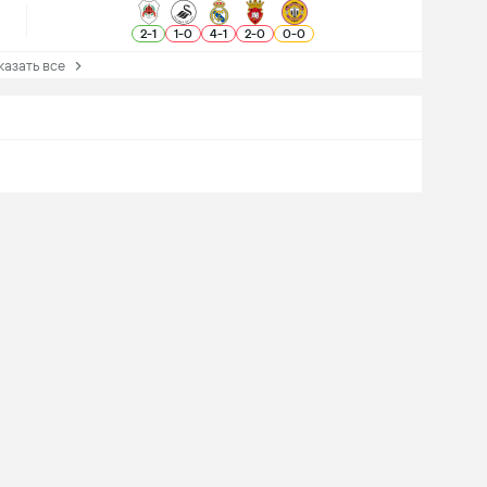
2
-
1
1
-
0
4
-
1
2
-
0
0
-
0
зать все