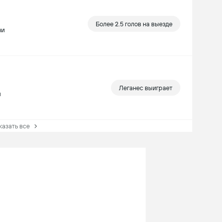
Более 2.5 голов на выезде
чи
Леганес выиграет
и
зать все