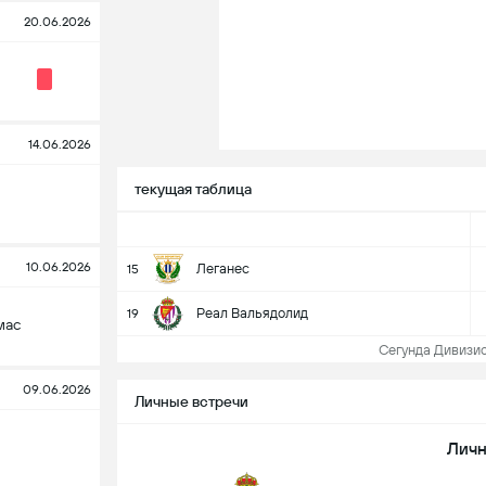
20.06.2026
14.06.2026
текущая таблица
10.06.2026
Леганес
15
Реал Вальядолид
19
мас
Сегунда Дивизион
09.06.2026
Личные встречи
Личн