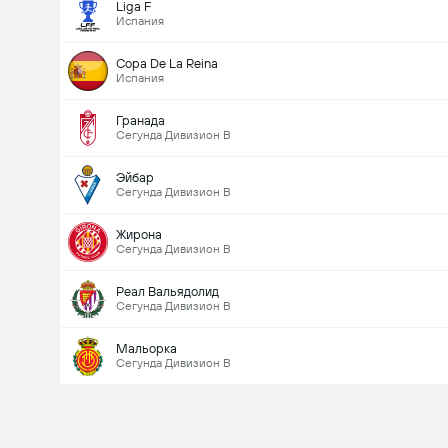
Liga F
Испания
Copa De La Reina
Испания
Гранада
Сегунда Дивизион B
Эйбар
Сегунда Дивизион B
Жирона
Сегунда Дивизион B
Реал Вальядолид
Сегунда Дивизион B
Мальорка
Сегунда Дивизион B