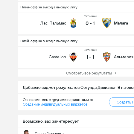
Плей-офф за выход в высшую лигу
Oкончен
0
-
1
Лас-Пальмас
Малага
Плей-офф за выход в высшую лигу
Oкончен
1
-
1
Castellon
Альмерия
Смотреть все результаты
Добавьте виджет результатов Сегунда Дивизион B на сво
Ознакомьтесь с другими вариантами от
Создать 
Создание индивидуальных виджетов
Возможно, вас заинтересует
Пауло Газзанига