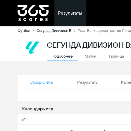
Результаты
Футбол
Сегунда Дивизион B
Реал Вальядолид против Лега
СЕГУНДА ДИВИЗИОН B
Подробнее
Матчи
Tаблица
Обзор счёта
Результаты
Кале
Календарь игр
Тур 1