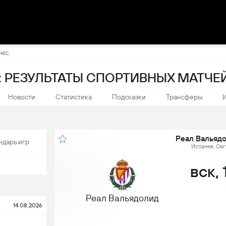
нес
: РЕЗУЛЬТАТЫ СПОРТИВНЫХ МАТЧЕ
Новости
Статистика
Подсказки
Трансферы
Реал Вальядо
ндарь игр
Испания, Сег
вск, 
Реал Вальядолид
14.08.2026