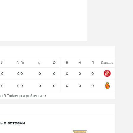
И
Гз:Гп
+/-
О
В
Н
П
Дальше
0
0:0
0
0
0
0
0
0
0:0
0
0
0
0
0
 B Таблицы и рейтинги
ые встречи