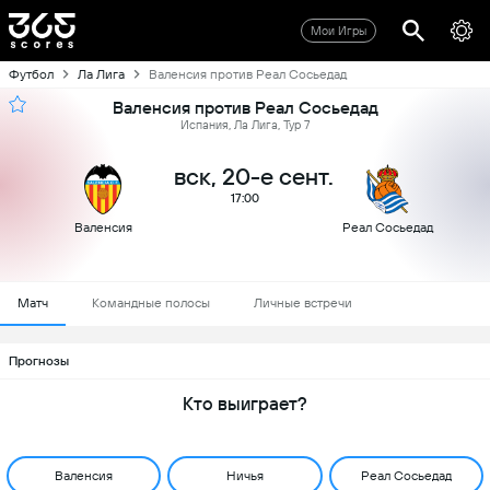
Мои Игры
Футбол
Ла Лига
Валенсия против Реал Сосьедад
Валенсия против Реал Сосьедад
Испания, Ла Лига, Тур 7
вск, 20-е сент.
17:00
Валенсия
Реал Сосьедад
Матч
Командные полосы
Личные встречи
Прогнозы
Кто выиграет?
Валенсия
Ничья
Реал Сосьедад