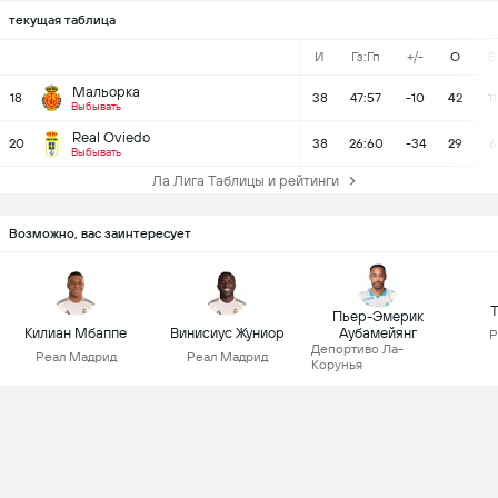
текущая таблица
И
Гз:Гп
+/-
О
В
Мальорка
18
38
47:57
-10
42
11
Выбывать
Real Oviedo
20
38
26:60
-34
29
6
Выбывать
Ла Лига Таблицы и рейтинги
Возможно, вас заинтересует
Т
Пьер-Эмерик
Килиан Мбаппе
Винисиус Жуниор
Аубамейянг
Р
Депортиво Ла-
Реал Мадрид
Реал Мадрид
Корунья