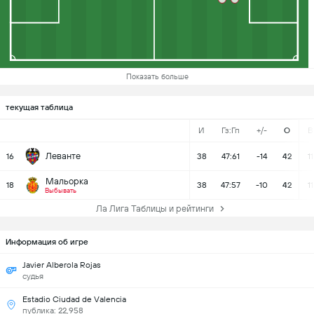
Показать больше
текущая таблица
И
Гз:Гп
+/-
О
В
Леванте
16
38
47:61
-14
42
11
Мальорка
18
38
47:57
-10
42
11
Выбывать
Ла Лига Таблицы и рейтинги
Информация об игре
Javier Alberola Rojas
судья
Estadio Ciudad de Valencia
публика: 22,958