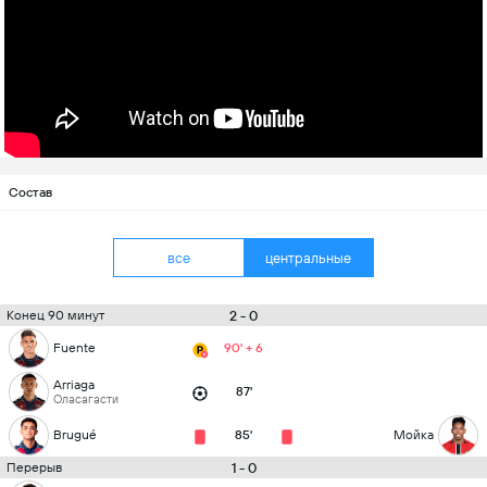
Состав
все
центральные
2 - 0
Конец 90 минут
Fuente
90' + 6
Arriaga
87'
Оласагасти
Brugué
85'
Мойка
1 - 0
Перерыв