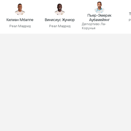
Т
Пьер-Эмерик
Килиан Мбаппе
Винисиус Жуниор
Аубамейянг
Р
Депортиво Ла-
Реал Мадрид
Реал Мадрид
Корунья