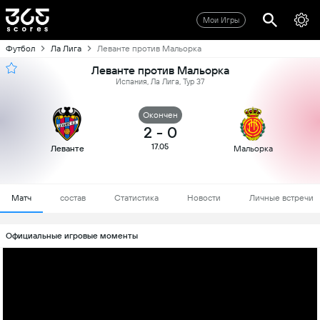
Мои Игры
Футбол
Ла Лига
Леванте против Мальорка
Леванте против Мальорка
Испания, Ла Лига, Тур 37
Oкончен
2
-
0
17.05
Леванте
Мальорка
Матч
состав
Статистика
Новости
Личные встречи
Официальные игровые моменты