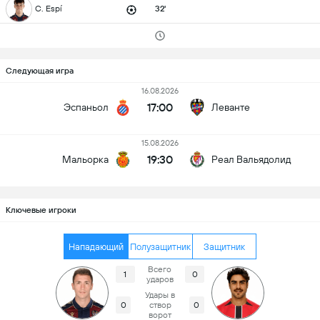
C. Espí
32'
Следующая игра
16.08.2026
17:00
Эспаньол
Леванте
15.08.2026
19:30
Мальорка
Реал Вальядолид
Ключевые игроки
Нападающий
Полузащитник
Защитник
Всего
1
0
ударов
Удары в
0
створ
0
ворот