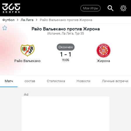
Мои Игры
Футбол
Ла Лига
Райо Вальекано против Жирона
Райо Вальекано против Жирона
Испания, Ла Лига, Тур 35
Oкончен
1
-
1
11.05
Райо Вальекано
Жирона
Матч
состав
Статистика
Новости
Личные встречи
Ad