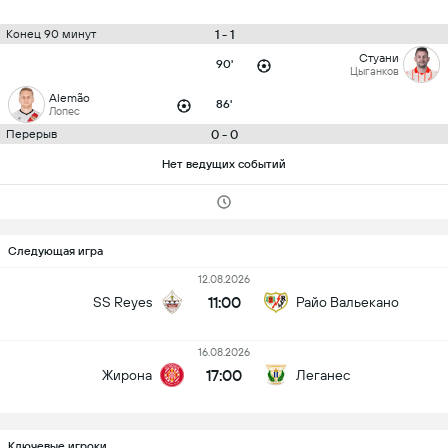
1 - 1
Конец 90 минут
Стуани
90'
Цыганков
Alemão
86'
Лопес
0 - 0
Перерыв
Нет ведущих событий
Следующая игра
12.08.2026
11:00
SS Reyes
Райо Вальекано
16.08.2026
17:00
Жирона
Леганес
Ключевые игроки