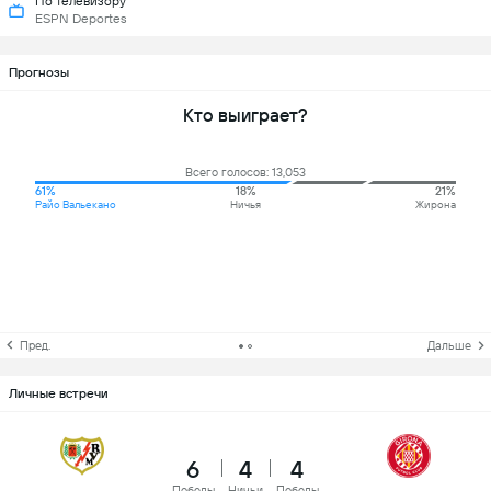
По телевизору
ESPN Deportes
Прогнозы
Кто выиграет?
Всего голосов: 13,053
61%
18%
21%
Райо Вальекано
Ничья
Жирона
Пред.
Дальше
Личные встречи
6
4
4
Победы
Ничьи
Победы