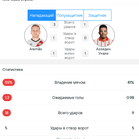
Нападающий
Полузащитник
Защитник
Всего
3
1
ударов
Удары в
1
створ
0
ворот
Alemão
Удары
Аззедин
1
мимо
1
Унахи
ворот
Статистика
59%
Владение мячом
41%
1.2
Ожидаемые голы
0.98
18
Всего ударов
9
5
Удары в створ ворот
5