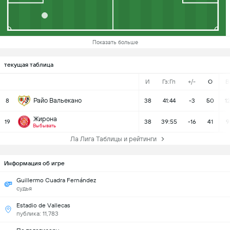
Показать больше
текущая таблица
И
Гз:Гп
+/-
О
В
Райо Вальекано
8
38
41:44
-3
50
12
Жирона
19
38
39:55
-16
41
9
Выбывать
Ла Лига Таблицы и рейтинги
Информация об игре
Guillermo Cuadra Fernández
судья
Estadio de Vallecas
публика: 11,783