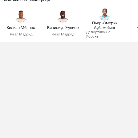
Возможно, вас заинтересует
Т
Пьер-Эмерик
Килиан Мбаппе
Винисиус Жуниор
Аубамейянг
Р
Депортиво Ла-
Реал Мадрид
Реал Мадрид
Корунья