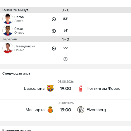
3 - 0
Конец 90 минут
Bernal
83'
Лопес
Ямал
61'
Ольмо
1 - 0
Перерыв
Левандовски
29'
Ольмо
Следующая игра
08.08.2026
19:00
Барселона
Ноттингем Форест
08.08.2026
19:00
Мальорка
Elversberg
Ключевые игроки