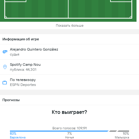
Показать больше
Информация об игре
Alejandro Quintero González
судья
Spotify Camp Nou
публика: 44,301
По телевизору
ESPN Deportes
Прогнозы
Кто выиграет?
Всего голосов: 109,191
83%
7%
10%
Барселона
Ничья
Мальорка