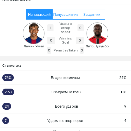
Нападающий
Полузащитник
Защитник
Удары в
1
створ
0
ворот
Winning
0
0
Goal
Ламин Ямал
Зито Лувумбо
0
PenaltiesTaken
0
Статистика
76%
Владение мячом
24%
2.63
Ожидаемые голы
0.8
24
Всего ударов
9
7
Удары в створ ворот
4