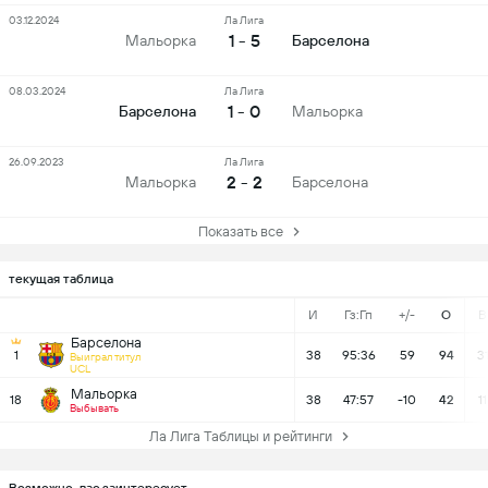
03.12.2024
Ла Лига
1 - 5
Мальорка
Барселона
08.03.2024
Ла Лига
1 - 0
Барселона
Мальорка
26.09.2023
Ла Лига
2 - 2
Мальорка
Барселона
Показать все
текущая таблица
И
Гз:Гп
+/-
О
В
Барселона
1
38
95:36
59
94
3
Выиграл титул
UCL
Мальорка
18
38
47:57
-10
42
11
Выбывать
Ла Лига Таблицы и рейтинги