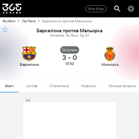
Мои Игры
Футбол
Ла Лига
Барселона против Мальорка
Барселона против Мальорка
Испания, Ла Лига, Тур 23
Oкончен
3
-
0
07.02
Барселона
Мальорка
Матч
состав
Статистика
Новости
Личные встречи
Ad