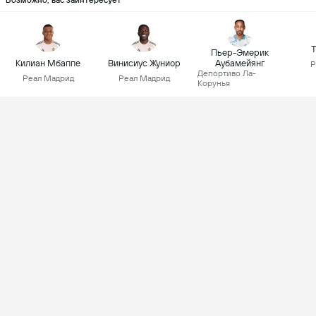
Возможно, вас заинтересует
Т
Пьер-Эмерик
Килиан Мбаппе
Винисиус Жуниор
Аубамейянг
Р
Депортиво Ла-
Реал Мадрид
Реал Мадрид
Корунья