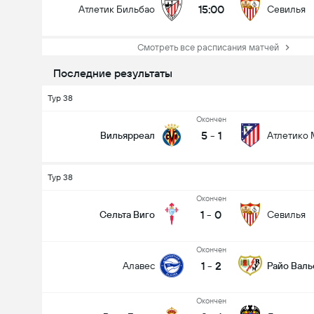
15:00
Атлетик Бильбао
Севилья
Смотреть все расписания матчей
Последние результаты
Тур 38
Oкончен
5
-
1
Вильярреал
Атлетико
Тур 38
Oкончен
1
-
0
Сельта Виго
Севилья
Oкончен
1
-
2
Алавес
Райо Валь
Oкончен