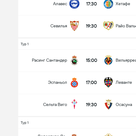
17:30
Алавес
Хетафе
19:30
Севилья
Райо Валь
Тур 1
15:00
Расинг Сантандер
Вильярре
17:00
Эспаньол
Леванте
19:30
Сельта Виго
Осасуна
Тур 1