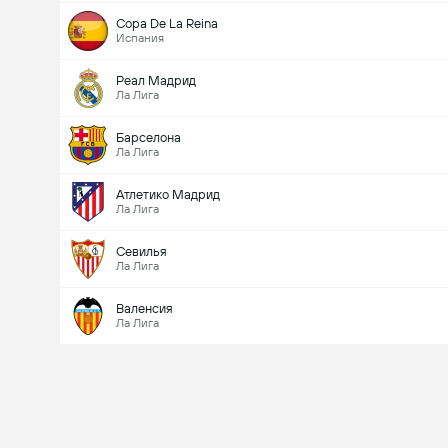
Copa De La Reina
Испания
Реал Мадрид
Ла Лига
Барселона
Ла Лига
Атлетико Мадрид
Ла Лига
Севилья
Ла Лига
Валенсия
Ла Лига