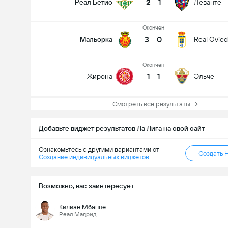
2
-
1
Реал Бетис
Леванте
Oкончен
3
-
0
Мальорка
Real Ovie
Oкончен
1
-
1
Жирона
Эльче
Смотреть все результаты
Добавьте виджет результатов Ла Лига на свой сайт
Ознакомьтесь с другими вариантами от
Создать 
Создание индивидуальных виджетов
Возможно, вас заинтересует
Килиан Мбаппе
Реал Мадрид