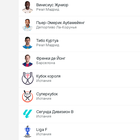
Винисиус Жуниор
Реал Мадрид
Пьер-Эмерик Аубамейянг
Депортиво Ла-Корунья
Тибо Куртуа
Реал Мадрид
Френки де Йонг
Барселона
Кубок короля
Испания
Суперкубок
Испания
Сегунда Дивизион B
Испания
Liga F
Испания