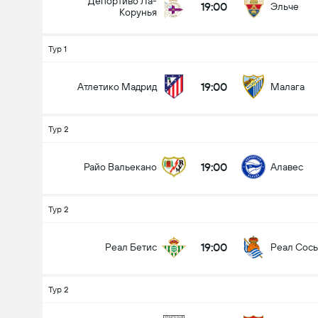
Депортиво Ла-
19:00
Эльче
Корунья
Тур 1
19:00
Атлетико Мадрид
Малага
Тур 2
19:00
Райо Вальекано
Алавес
Тур 2
19:00
Реал Бетис
Реал Сось
Тур 2