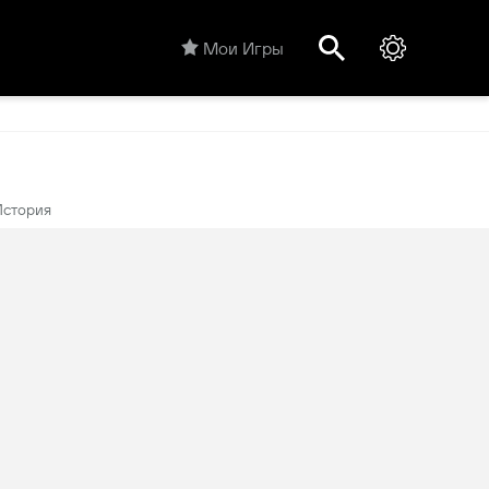
Мои Игры
История