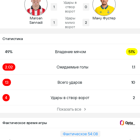
Удары в
1
створ
0
ворот
Maroan
Удары
Ману Фустер
Sannadi
1
мимо
2
ворот
Статистика
49%
Владение мячом
51%
2.02
Ожидаемые голы
1.1
13
Всего ударов
10
4
Удары в створ ворот
2
Показать все
Фактическое время игры
Фактическое 54:08