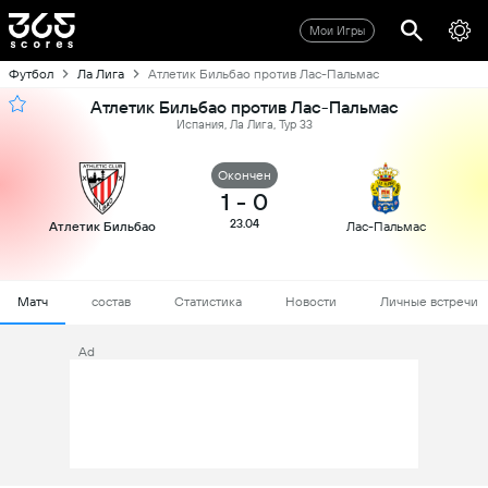
Мои Игры
Футбол
Ла Лига
Атлетик Бильбао против Лас-Пальмас
Атлетик Бильбао против Лас-Пальмас
Испания, Ла Лига, Тур 33
Oкончен
1
-
0
23.04
Атлетик Бильбао
Лас-Пальмас
Матч
состав
Статистика
Новости
Личные встречи
Ad