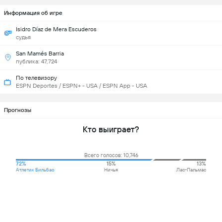
Информация об игре
Isidro Díaz de Mera Escuderos
судья
San Mamés Barria
публика: 47,724
По телевизору
ESPN Deportes / ESPN+ - USA / ESPN App - USA
Прогнозы
Кто выиграет?
Всего голосов: 10,746
72%
15%
13%
Атлетик Бильбао
Ничья
Лас-Пальмас