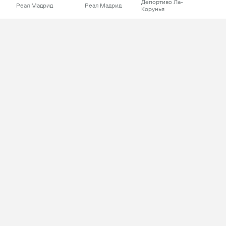
Депортиво Ла-
Реал Мадрид
Реал Мадрид
Корунья