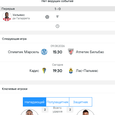
Нет ведущих событий
1 - 0
Перерыв
Уильямс
5'
де Галаррета
Следующая игра
09.08.2026
15:30
Олимпик Марсель
Атлетик Бильбао
Сегодня
19:30
Кадис
Лас-Пальмас
Ключевые игроки
Нападающий
Полузащитник
Защитник
Всего
2
2
ударов