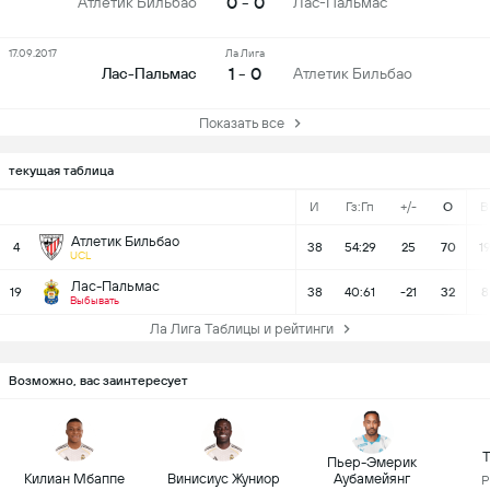
0 - 0
Атлетик Бильбао
Лас-Пальмас
17.09.2017
Ла Лига
1 - 0
Лас-Пальмас
Атлетик Бильбао
Показать все
текущая таблица
И
Гз:Гп
+/-
О
В
Атлетик Бильбао
4
38
54:29
25
70
1
UCL
Лас-Пальмас
19
38
40:61
-21
32
8
Выбывать
Ла Лига Таблицы и рейтинги
Возможно, вас заинтересует
Т
Пьер-Эмерик
Килиан Мбаппе
Винисиус Жуниор
Аубамейянг
Р