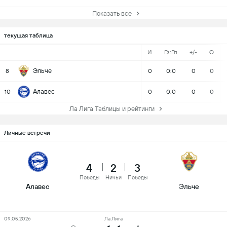
Показать все
текущая таблица
И
Гз:Гп
+/-
О
Эльче
8
0
0:0
0
0
Алавес
10
0
0:0
0
0
Ла Лига Таблицы и рейтинги
Личные встречи
4
2
3
Победы
Ничьи
Победы
Алавес
Эльче
09.05.2026
Ла Лига