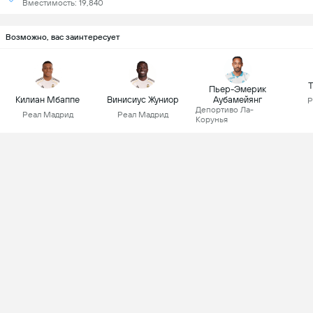
Вместимость: 19,840
Возможно, вас заинтересует
Т
Пьер-Эмерик
Килиан Мбаппе
Винисиус Жуниор
Аубамейянг
Р
Депортиво Ла-
Реал Мадрид
Реал Мадрид
Корунья