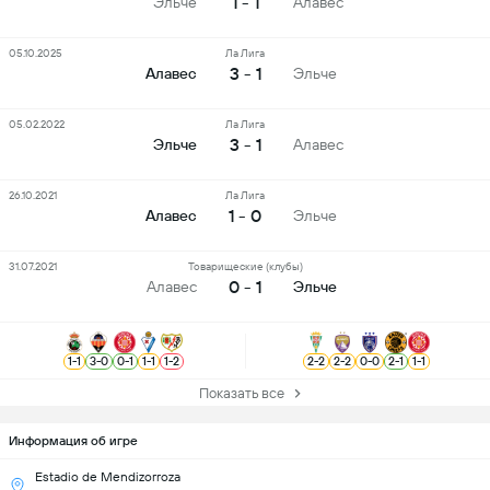
1 - 1
Эльче
Алавес
05.10.2025
Ла Лига
3 - 1
Алавес
Эльче
05.02.2022
Ла Лига
3 - 1
Эльче
Алавес
26.10.2021
Ла Лига
1 - 0
Алавес
Эльче
31.07.2021
Товарищеские (клубы)
0 - 1
Алавес
Эльче
1
-
1
3
-
0
0
-
1
1
-
1
1
-
2
2
-
2
2
-
2
0
-
0
2
-
1
1
-
1
Показать все
Информация об игре
Estadio de Mendizorroza