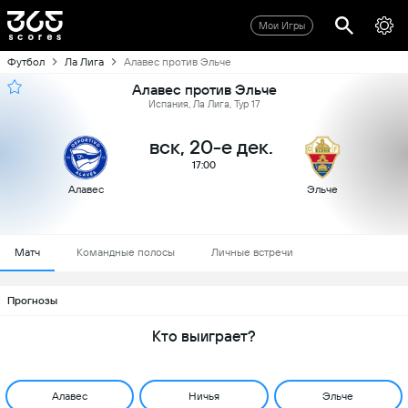
Мои Игры
Футбол
Ла Лига
Алавес против Эльче
Алавес против Эльче
Испания, Ла Лига, Тур 17
вск, 20-е дек.
17:00
Алавес
Эльче
Матч
Командные полосы
Личные встречи
Прогнозы
Кто выиграет?
Алавес
Ничья
Эльче