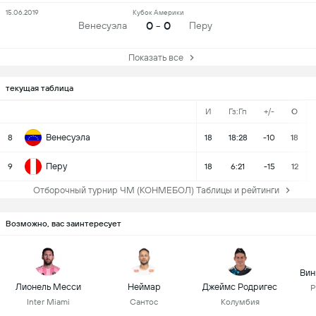
15.06.2019
Кубок Америки
0 - 0
Венесуэла
Перу
Показать все
текущая таблица
И
Гз:Гп
+/-
О
Венесуэла
8
18
18:28
-10
18
Перу
9
18
6:21
-15
12
Отборочный турнир ЧМ (КОНМЕБОЛ) Таблицы и рейтинги
Возможно, вас заинтересует
Вин
Лионель Месси
Неймар
Джеймс Родригес
Р
Inter Miami
Сантос
Колумбия