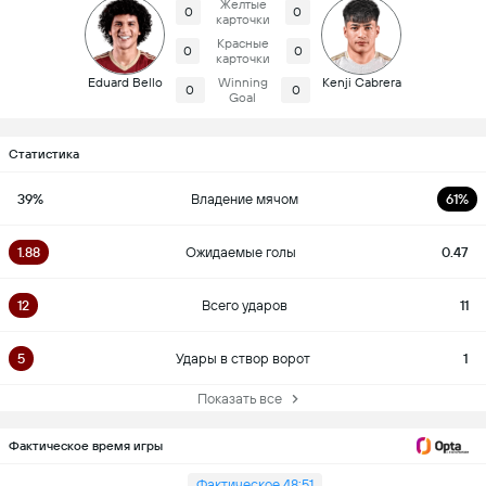
Желтые
0
0
карточки
Красные
0
0
карточки
Eduard Bello
Winning
Kenji Cabrera
0
0
Goal
Статистика
39%
Владение мячом
61%
1.88
Ожидаемые голы
0.47
12
Всего ударов
11
5
Удары в створ ворот
1
Показать все
Фактическое время игры
Фактическое 48:51