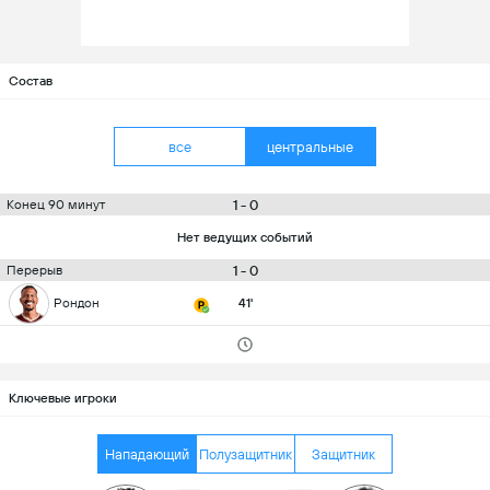
Состав
все
центральные
1 - 0
Конец 90 минут
Нет ведущих событий
1 - 0
Перерыв
Рондон
41'
Ключевые игроки
Нападающий
Полузащитник
Защитник