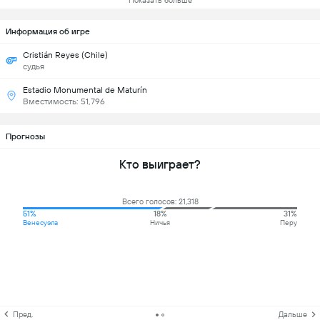
Показать больше
Информация об игре
Cristián Reyes (Chile)
судья
Estadio Monumental de Maturín
Вместимость: 51,796
Прогнозы
Кто выиграет?
Всего голосов: 21,318
51%
18%
31%
Венесуэла
Ничья
Перу
Пред.
Дальше