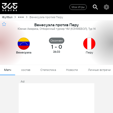
Мои Игры
Футбол
Венесуэла против Перу
Венесуэла против Перу
Южная Америка, Отборочный турнир ЧМ (КОНМЕБОЛ), Тур 14
Oкончен
1
-
0
26.03
Венесуэла
Перу
Матч
состав
Статистика
Новости
Личные встречи
Ad