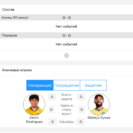
Состав
0 - 0
Конец 90 минут
Нет событий
0 - 0
Перерыв
Нет событий
Ключевые игроки
Нападающий
Полузащитник
Защитник
Всего
0
0
ударов
Удары в
0
створ
0
ворот
Kevin
Матеус Кунья
Rodriguez
0
Офсайды
0