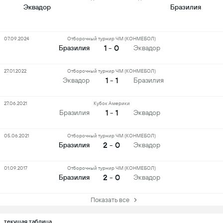
Эквадор
Бразилия
07.09.2024
Отборочный турнир ЧМ (КОНМЕБОЛ)
1 - 0
Бразилия
Эквадор
27.01.2022
Отборочный турнир ЧМ (КОНМЕБОЛ)
1 - 1
Эквадор
Бразилия
27.06.2021
Кубок Америки
1 - 1
Бразилия
Эквадор
05.06.2021
Отборочный турнир ЧМ (КОНМЕБОЛ)
2 - 0
Бразилия
Эквадор
01.09.2017
Отборочный турнир ЧМ (КОНМЕБОЛ)
2 - 0
Бразилия
Эквадор
Показать все
текущая таблица