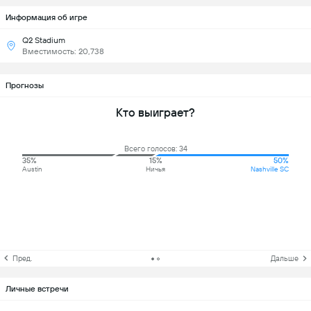
Информация об игре
Q2 Stadium
Вместимость: 20,738
Прогнозы
Кто выиграет?
Всего голосов: 34
35%
15%
50%
Austin
Ничья
Nashville SC
Пред.
Дальше
Личные встречи