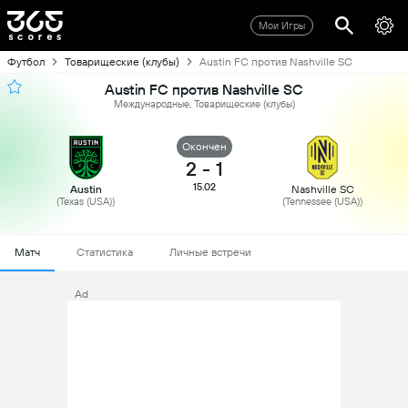
Мои Игры
Футбол
Товарищеские (клубы)
Austin FC против Nashville SC
Austin FC против Nashville SC
Международные, Товарищеские (клубы)
Oкончен
2
-
1
15.02
Austin
Nashville SC
(Texas (USA))
(Tennessee (USA))
Матч
Статистика
Личные встречи
Ad