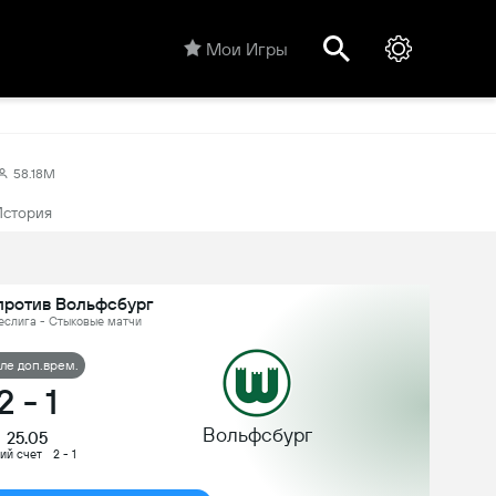
Мои Игры
58.18M
История
против Вольфсбург
еслига - Стыковые матчи
ле доп.врем.
2
-
1
Вольфсбург
25.05
ий счет
2 - 1