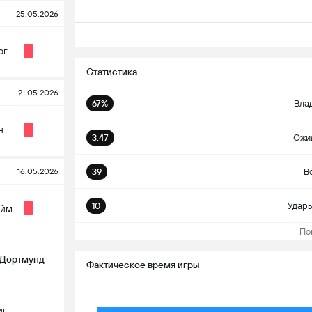
25.05.2026
рг
Статистика
21.05.2026
67%
Вла
н
3.47
Ожи
39
В
16.05.2026
10
Удары
айм
Пока
 Дортмунд
Фактическое время игры
иг