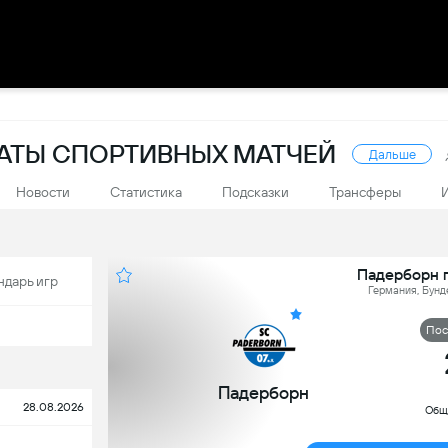
ТАТЫ СПОРТИВНЫХ МАТЧЕЙ
Дальше
Новости
Статистика
Подсказки
Трансферы
Падерборн 
ндарь игр
Германия, Бунд
Пос
Падерборн
28.08.2026
Общ