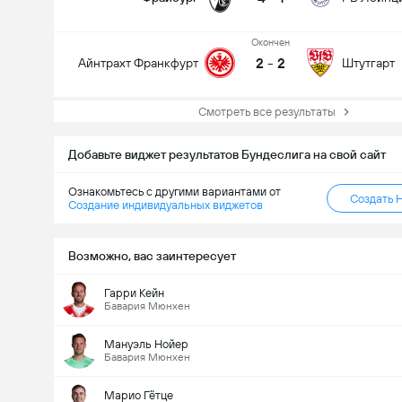
Oкончен
2
-
2
Айнтрахт Франкфурт
Штутгарт
Смотреть все результаты
Добавьте виджет результатов Бундеслига на свой сайт
Ознакомьтесь с другими вариантами от
Создать 
Создание индивидуальных виджетов
Возможно, вас заинтересует
Гарри Кейн
Бавария Мюнхен
Мануэль Нойер
Бавария Мюнхен
Марио Гётце