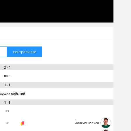
центральные
2 - 1
100'
1 - 1
едущих событий
1 - 1
38'
14'
Йоаким Мехле