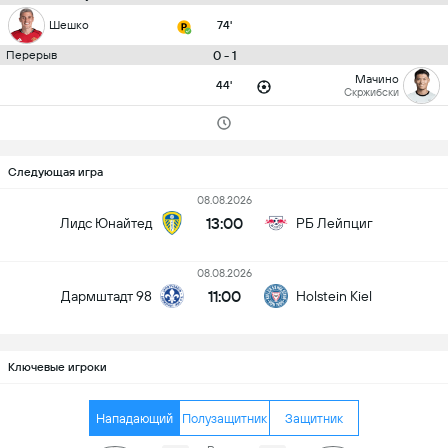
Шешко
74'
0 - 1
Перерыв
Мачино
44'
Скржибски
Следующая игра
08.08.2026
13:00
Лидс Юнайтед
РБ Лейпциг
08.08.2026
11:00
Дармштадт 98
Holstein Kiel
Ключевые игроки
Нападающий
Полузащитник
Защитник