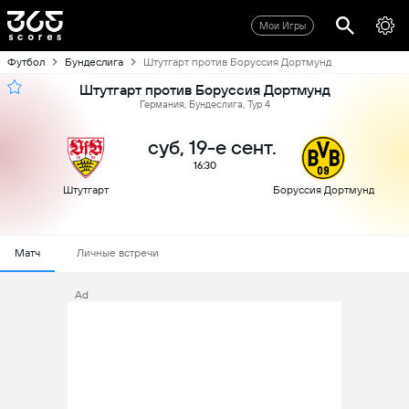
Мои Игры
Футбол
Бундеслига
Штутгарт против Боруссия Дортмунд
Штутгарт против Боруссия Дортмунд
Германия, Бундеслига, Тур 4
суб, 19-е сент.
16:30
Штутгарт
Боруссия Дортмунд
Матч
Личные встречи
Ad