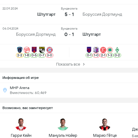
22.09.2024
Бундеслига
5 - 1
Штутгарт
Боруссия Дортмунд
06.04.2024
Бундеслига
0 - 1
Боруссия Дортмунд
Штутгарт
2
-
2
1
-
8
0
-
5
0
-
7
3
-
0
0
-
1
1
-
0
2
-
1
1
-
3
0
-
2
Показать все
Информация об игре
MHP Arena
Вместимость: 60,469
Возможно, вас заинтересует
Дж
Гарри Кейн
Мануэль Нойер
Марио Гётце
Ба