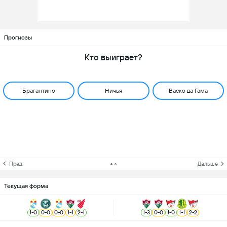
Прогнозы
Кто выиграет?
Брагантино
Ничья
Васко да Гама
Пред.
Дальше
Текущая форма
1
-
0
0
-
0
0
-
0
1
-
1
2
-
1
1
-
3
0
-
0
1
-
0
1
-
1
2
-
2