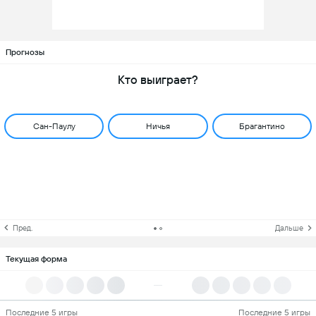
Прогнозы
Кто выиграет?
Сан-Паулу
Ничья
Брагантино
Пред.
Дальше
Текущая форма
Последние 5 игры
Последние 5 игры