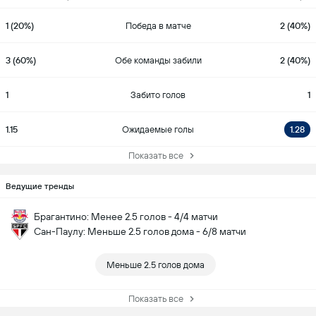
1 (20%)
Победа в матче
2 (40%)
3 (60%)
Обе команды забили
2 (40%)
1
Забито голов
1
1.15
Ожидаемые голы
1.28
Показать все
Ведущие тренды
Брагантино: Менее 2.5 голов - 4/4 матчи
Сан-Паулу: Меньше 2.5 голов дома - 6/8 матчи
Меньше 2.5 голов дома
Показать все