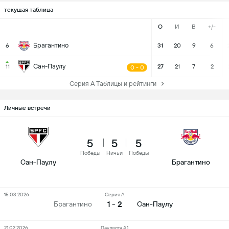
текущая таблица
О
И
В
+/-
Брагантино
6
31
20
9
6
Сан-Паулу
11
27
21
7
2
0 - 0
Серия А Таблицы и рейтинги
Личные встречи
5
5
5
Победы
Ничьи
Победы
Сан-Паулу
Брагантино
15.03.2026
Серия А
1 - 2
Брагантино
Сан-Паулу
21.02.2026
Паулиста А1