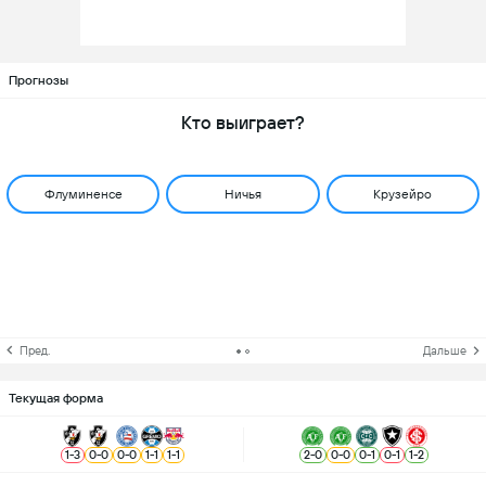
Прогнозы
Кто выиграет?
Флуминенсе
Ничья
Крузейро
Пред.
Дальше
Текущая форма
1
-
3
0
-
0
0
-
0
1
-
1
1
-
1
2
-
0
0
-
0
0
-
1
0
-
1
1
-
2