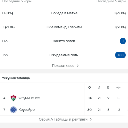
Последние 5 игры
Последние 5 игры
0 (0%)
Победа в матче
3 (60%)
3 (60%)
Обе команды забили
1 (20%)
0.6
Забито голов
1
1.22
Ожидаемые голы
1.83
Показать все
текущая таблица
О
И
В
+/-
Флуминенсе
4
34
21
9
5
Крузейро
7
30
21
8
-3
Серия А Таблицы и рейтинги