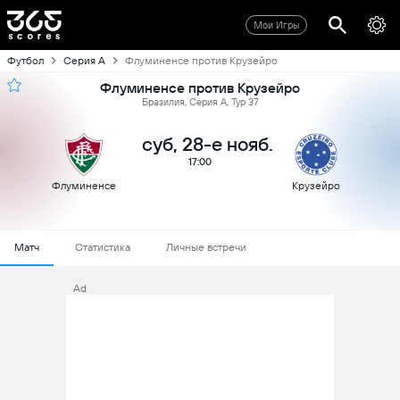
Мои Игры
Футбол
Серия А
Флуминенсе против Крузейро
Флуминенсе против Крузейро
Бразилия, Серия А, Тур 37
суб, 28-е нояб.
17:00
Флуминенсе
Крузейро
Матч
Статистика
Личные встречи
Ad